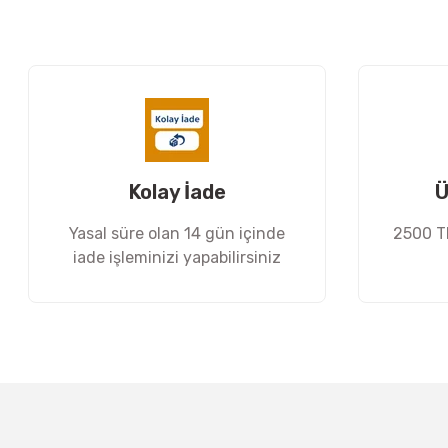
Ürün resmi kalitesiz, bozuk veya görüntülenemiyor.
Ürün açıklamasında eksik bilgiler bulunuyor.
Ürün bilgilerinde hatalar bulunuyor.
Ürün fiyatı diğer sitelerden daha pahalı.
Bu ürüne benzer farklı alternatifler olmalı.
Kolay İade
Ü
Yasal süre olan 14 gün içinde
2500 TL
iade işleminizi yapabilirsiniz