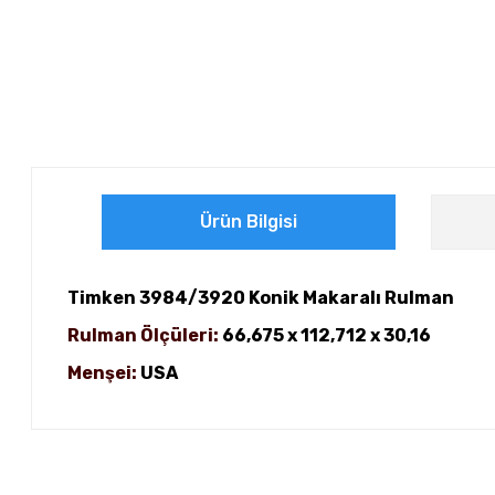
Ürün Bilgisi
Timken 3984/3920 Konik Makaralı Rulman
Rulman Ölçüleri:
66,675 x 112,712 x 30,16
Menşei:
USA
Bu ürünün fiyat bilgisi, resim, ürün açıklamalarında ve diğer ko
Görüş ve önerileriniz için teşekkür ederiz.