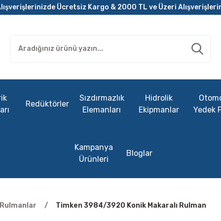
lışverişlerinizde Ücretsiz Kargo & 2000 TL ve Üzeri Alışverişleri
ik
Sızdırmazlık
Hidrolik
Otomo
Redüktörler
arı
Elemanları
Ekipmanlar
Yedek 
Kampanya
Bloglar
Ürünleri
ı Rulmanlar
Timken 3984/3920 Konik Makaralı Rulman