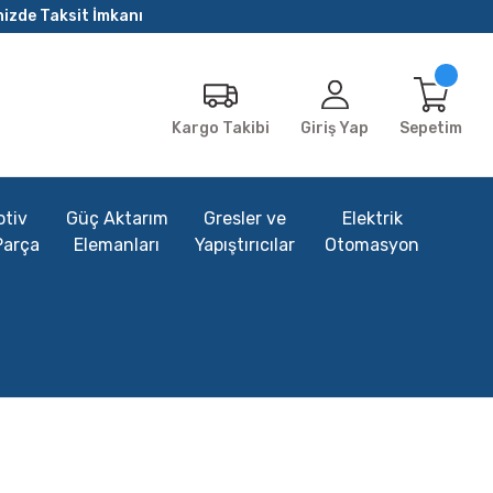
nizde Taksit İmkanı
Giriş Yap
Sepetim
Kargo Takibi
tiv
Güç Aktarım
Gresler ve
Elektrik
Parça
Elemanları
Yapıştırıcılar
Otomasyon