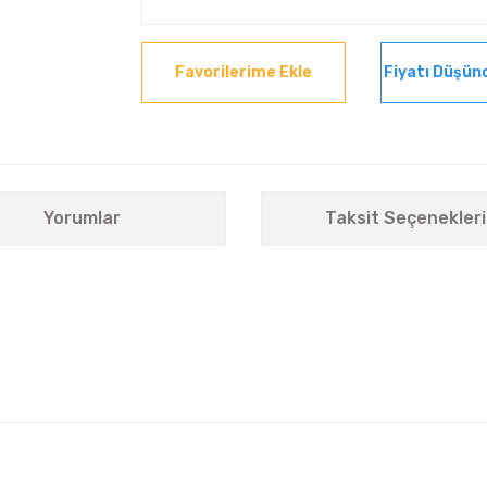
Fiyatı Düşün
Yorumlar
Taksit Seçenekleri
nularda yetersiz gördüğünüz noktaları öneri formunu kullanarak tarafımıza i
Bu ürüne ilk yorumu siz yapın!