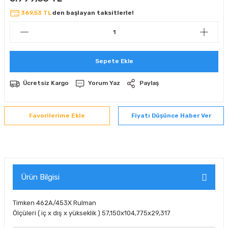
 Sıralı Sabit Bilyalı Rulmanlar
mcı Ekipmanlar
369,53 TL
den başlayan taksitlerle!
senel Bilyalı Rulmanlar
Manifoldlar)
anları
Sepete Ekle
yatür Rulmanlar
anlar ve Yardımcı Elemanlar
lmanları
Ücretsiz Kargo
Yorum Yaz
Paylaş
Sıralı Sabit Bilyalı Rulmanlar
Pompası
k Sıralı Sabit Bilyalı Rulmanlar
 Yedek Parça Ekipmanları
Fiyatı Düşünce Haber Ver
ezgah Serisi Rulmanlar
rmazlık Elemanları
ynak Makaralı Rulmanlar
Ürün Bilgisi
erisi Silindirik Makaralı Rulmanlar
Timken 462A/453X Rulman
manlar
Ölçüleri ( iç x dış x yükseklik ) 57,150x104,775x29,317