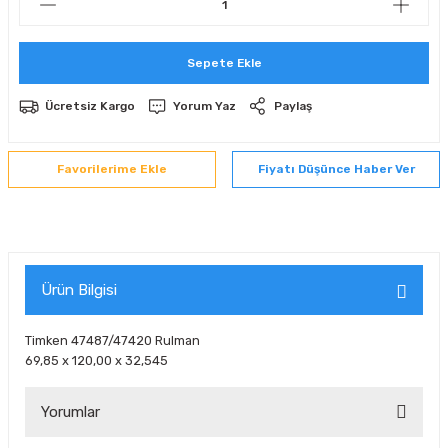
 Sıralı Sabit Bilyalı Rulmanlar
mcı Ekipmanlar
Sepete Ekle
senel Bilyalı Rulmanlar
Manifoldlar)
anları
Ücretsiz Kargo
Yorum Yaz
Paylaş
yatür Rulmanlar
anlar ve Yardımcı Elemanlar
lmanları
Fiyatı Düşünce Haber Ver
Sıralı Sabit Bilyalı Rulmanlar
Pompası
k Sıralı Sabit Bilyalı Rulmanlar
 Yedek Parça Ekipmanları
ezgah Serisi Rulmanlar
rmazlık Elemanları
Ürün Bilgisi
ynak Makaralı Rulmanlar
Timken 47487/47420 Rulman
69,85 x 120,00 x 32,545
erisi Silindirik Makaralı Rulmanlar
Yorumlar
manlar