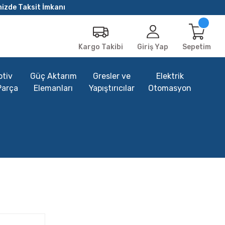
nizde Taksit İmkanı
Giriş Yap
Sepetim
Kargo Takibi
tiv
Güç Aktarım
Gresler ve
Elektrik
Parça
Elemanları
Yapıştırıcılar
Otomasyon