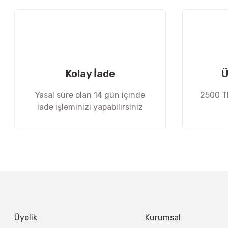
Ürün açıklamasında eksik bilgiler bulunuyor.
Ürün bilgilerinde hatalar bulunuyor.
Ürün fiyatı diğer sitelerden daha pahalı.
Bu ürüne benzer farklı alternatifler olmalı.
Kolay İade
Ü
Yasal süre olan 14 gün içinde
2500 TL
iade işleminizi yapabilirsiniz
Üyelik
Kurumsal