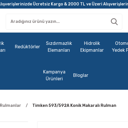
lışverişlerinizde Ücretsiz Kargo & 2000 TL ve Üzeri Alışverişleri
ik
Sızdırmazlık
Hidrolik
Otomo
Redüktörler
arı
Elemanları
Ekipmanlar
Yedek 
Kampanya
Bloglar
Ürünleri
ı Rulmanlar
Timken 593/592A Konik Makaralı Rulman