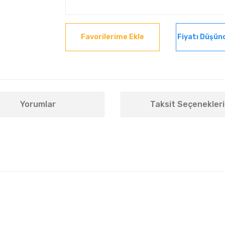
Fiyatı Düşün
Yorumlar
Taksit Seçenekleri
nularda yetersiz gördüğünüz noktaları öneri formunu kullanarak tarafımıza i
Bu ürüne ilk yorumu siz yapın!