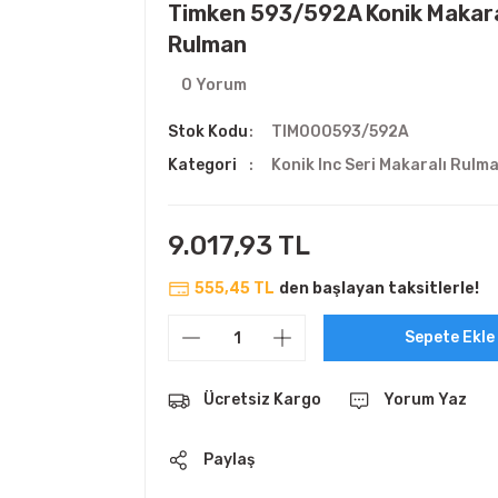
Timken 593/592A Konik Makara
Rulman
0 Yorum
Stok Kodu
TIM000593/592A
Kategori
Konik Inc Seri Makaralı Rulm
9.017,93 TL
555,45 TL
den başlayan taksitlerle!
Sepete Ekle
Ücretsiz Kargo
Yorum Yaz
Paylaş