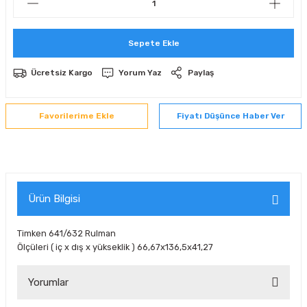
 Sıralı Sabit Bilyalı Rulmanlar
mcı Ekipmanlar
Sepete Ekle
senel Bilyalı Rulmanlar
Manifoldlar)
anları
Ücretsiz Kargo
Yorum Yaz
Paylaş
yatür Rulmanlar
anlar ve Yardımcı Elemanlar
lmanları
Fiyatı Düşünce Haber Ver
Sıralı Sabit Bilyalı Rulmanlar
Pompası
k Sıralı Sabit Bilyalı Rulmanlar
 Yedek Parça Ekipmanları
ezgah Serisi Rulmanlar
rmazlık Elemanları
Ürün Bilgisi
ynak Makaralı Rulmanlar
Timken 641/632 Rulman
Ölçüleri ( iç x dış x yükseklik ) 66,67x136,5x41,27
erisi Silindirik Makaralı Rulmanlar
Yorumlar
manlar