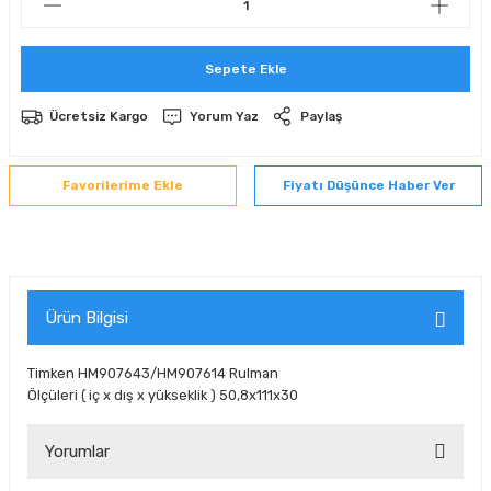
 Sıralı Sabit Bilyalı Rulmanlar
mcı Ekipmanlar
Sepete Ekle
senel Bilyalı Rulmanlar
Manifoldlar)
anları
Ücretsiz Kargo
Yorum Yaz
Paylaş
yatür Rulmanlar
anlar ve Yardımcı Elemanlar
lmanları
Fiyatı Düşünce Haber Ver
Sıralı Sabit Bilyalı Rulmanlar
Pompası
k Sıralı Sabit Bilyalı Rulmanlar
 Yedek Parça Ekipmanları
ezgah Serisi Rulmanlar
rmazlık Elemanları
Ürün Bilgisi
ynak Makaralı Rulmanlar
Timken HM907643/HM907614 Rulman
Ölçüleri ( iç x dış x yükseklik ) 50,8x111x30
erisi Silindirik Makaralı Rulmanlar
Yorumlar
manlar