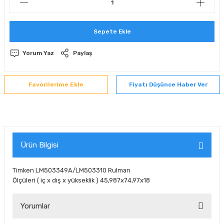
 Sıralı Sabit Bilyalı Rulmanlar
mcı Ekipmanlar
Sepete Ekle
senel Bilyalı Rulmanlar
Manifoldlar)
anları
Yorum Yaz
Paylaş
yatür Rulmanlar
anlar ve Yardımcı Elemanlar
lmanları
Fiyatı Düşünce Haber Ver
Sıralı Sabit Bilyalı Rulmanlar
Pompası
k Sıralı Sabit Bilyalı Rulmanlar
 Yedek Parça Ekipmanları
ezgah Serisi Rulmanlar
rmazlık Elemanları
Ürün Bilgisi
ynak Makaralı Rulmanlar
Timken LM503349A/LM503310 Rulman
Ölçüleri ( iç x dış x yükseklik ) 45,987x74,97x18
erisi Silindirik Makaralı Rulmanlar
Yorumlar
manlar