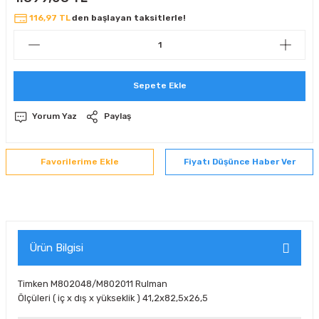
 Sıralı Sabit Bilyalı Rulmanlar
mcı Ekipmanlar
116,97 TL
den başlayan taksitlerle!
senel Bilyalı Rulmanlar
Manifoldlar)
anları
Sepete Ekle
yatür Rulmanlar
anlar ve Yardımcı Elemanlar
lmanları
Yorum Yaz
Paylaş
Sıralı Sabit Bilyalı Rulmanlar
Pompası
k Sıralı Sabit Bilyalı Rulmanlar
 Yedek Parça Ekipmanları
Fiyatı Düşünce Haber Ver
ezgah Serisi Rulmanlar
rmazlık Elemanları
ynak Makaralı Rulmanlar
Ürün Bilgisi
erisi Silindirik Makaralı Rulmanlar
Timken M802048/M802011 Rulman
manlar
Ölçüleri ( iç x dış x yükseklik ) 41,2x82,5x26,5