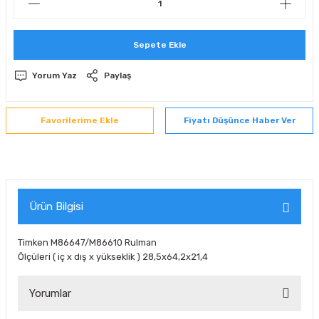
 Sıralı Sabit Bilyalı Rulmanlar
mcı Ekipmanlar
Sepete Ekle
senel Bilyalı Rulmanlar
Manifoldlar)
anları
Yorum Yaz
Paylaş
yatür Rulmanlar
anlar ve Yardımcı Elemanlar
lmanları
Fiyatı Düşünce Haber Ver
Sıralı Sabit Bilyalı Rulmanlar
Pompası
k Sıralı Sabit Bilyalı Rulmanlar
 Yedek Parça Ekipmanları
ezgah Serisi Rulmanlar
rmazlık Elemanları
Ürün Bilgisi
ynak Makaralı Rulmanlar
Timken M86647/M86610 Rulman
Ölçüleri ( iç x dış x yükseklik ) 28,5x64,2x21,4
erisi Silindirik Makaralı Rulmanlar
Yorumlar
manlar