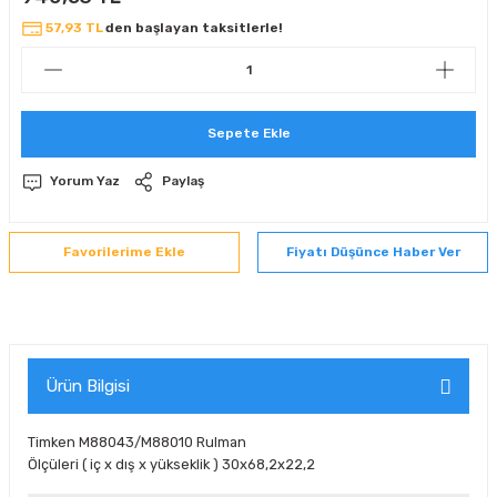
 Sıralı Sabit Bilyalı Rulmanlar
mcı Ekipmanlar
57,93 TL
den başlayan taksitlerle!
senel Bilyalı Rulmanlar
Manifoldlar)
anları
Sepete Ekle
yatür Rulmanlar
anlar ve Yardımcı Elemanlar
lmanları
Yorum Yaz
Paylaş
Sıralı Sabit Bilyalı Rulmanlar
Pompası
k Sıralı Sabit Bilyalı Rulmanlar
 Yedek Parça Ekipmanları
Fiyatı Düşünce Haber Ver
ezgah Serisi Rulmanlar
rmazlık Elemanları
ynak Makaralı Rulmanlar
Ürün Bilgisi
erisi Silindirik Makaralı Rulmanlar
Timken M88043/M88010 Rulman
manlar
Ölçüleri ( iç x dış x yükseklik ) 30x68,2x22,2