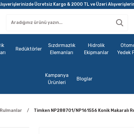
lışverişlerinizde Ücretsiz Kargo & 2000 TL ve Üzeri Alışverişleri
ik
Sızdırmazlık
Hidrolik
Otomo
Redüktörler
arı
Elemanları
Ekipmanlar
Yedek 
Kampanya
Bloglar
Ürünleri
ı Rulmanlar
Timken NP288701/NP161556 Konik Makaralı 