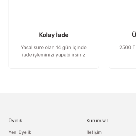
Ürün bilgilerinde hatalar bulunuyor.
Ürün fiyatı diğer sitelerden daha pahalı.
Bu ürüne benzer farklı alternatifler olmalı.
Kolay İade
Ü
Yasal süre olan 14 gün içinde
2500 TL
iade işleminizi yapabilirsiniz
Üyelik
Kurumsal
Yeni Üyelik
İletişim