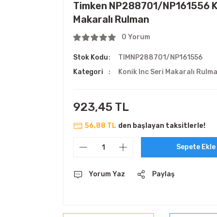
Timken NP288701/NP161556 K
Makaralı Rulman
0 Yorum
Stok Kodu
TIMNP288701/NP161556
Kategori
Konik Inc Seri Makaralı Rulm
923,45 TL
56,88 TL
den başlayan taksitlerle!
Sepete Ekle
Yorum Yaz
Paylaş