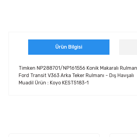
Ürün Bilgisi
Timken NP288701/NP161556 Konik Makaralı Rulma
Ford Transit V363 Arka Teker Rulmanı - Dış Havşalı
Muadil Ürün : Koyo KEST5183-1
Bu ürünün fiyat bilgisi, resim, ürün açıklamalarında ve diğer ko
Görüş ve önerileriniz için teşekkür ederiz.
Ürün resmi kalitesiz, bozuk veya görüntülenemiyor.
Ürün açıklamasında eksik bilgiler bulunuyor.