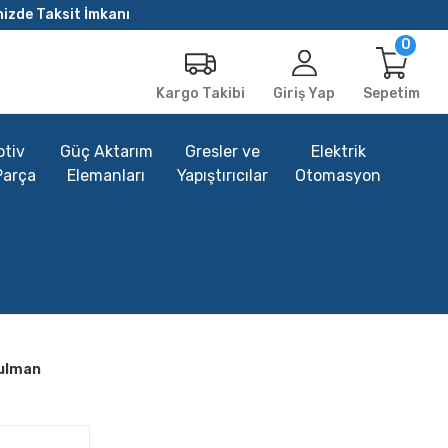
nizde Taksit İmkanı
0
Giriş Yap
Sepetim
Kargo Takibi
tiv
Güç Aktarım
Gresler ve
Elektrik
Parça
Elemanları
Yapıştırıcılar
Otomasyon
Rulman