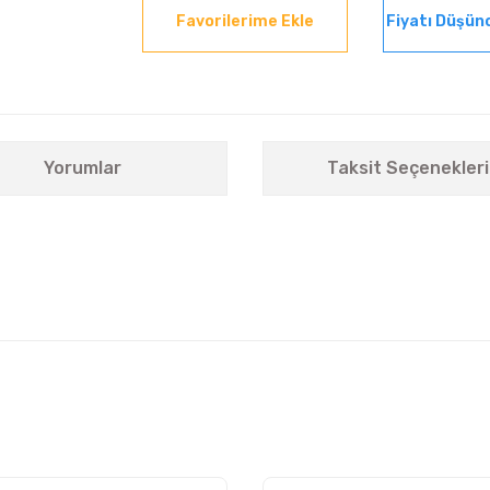
Fiyatı Düşün
Yorumlar
Taksit Seçenekleri
n
nularda yetersiz gördüğünüz noktaları öneri formunu kullanarak tarafımıza i
Bu ürüne ilk yorumu siz yapın!
Yorum Yaz