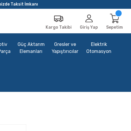
nizde Taksit İmkanı
Giriş Yap
Sepetim
Kargo Takibi
tiv
Güç Aktarım
Gresler ve
Elektrik
Parça
Elemanları
Yapıştırıcılar
Otomasyon