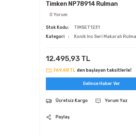
Timken NP78914 Rulman
0 Yorum
Stok Kodu
TIMSET1231
Kategori
Konik Inc Seri Makaralı Rulm
12.495,93 TL
769,68 TL
den başlayan taksitlerle!
Gelince Haber Ver
Ücretsiz Kargo
Yorum Yaz
Paylaş