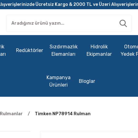
lışverişlerinizde Ücretsiz Kargo & 2000 TL ve Üzeri Alışverişleri
ik
Sızdırmazlık
Hidrolik
Otomo
Redüktörler
arı
Elemanları
Ekipmanlar
Yedek 
Kampanya
Bloglar
Ürünleri
ı Rulmanlar
Timken NP78914 Rulman