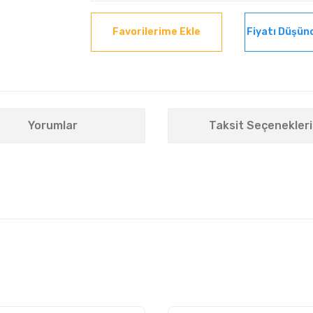
Fiyatı Düşün
Yorumlar
Taksit Seçenekleri
nularda yetersiz gördüğünüz noktaları öneri formunu kullanarak tarafımıza i
Bu ürüne ilk yorumu siz yapın!
Yorum Yaz