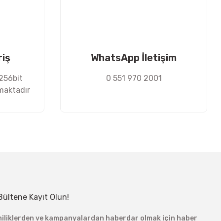
riş
WhatsApp İletişim
 256bit
0 551 970 2001
nmaktadır
Bültene Kayıt Olun!
niliklerden ve kampanyalardan haberdar olmak için haber