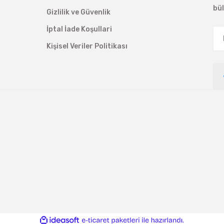
bü
Gizlilik ve Güvenlik
İptal İade Koşullari
Kişisel Veriler Politikası
ile
ideasoft
e-