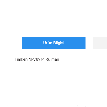
Ürün Bilgisi
Timken NP78914 Rulman
Bu ürünün fiyat bilgisi, resim, ürün açıklamalarında ve diğer ko
Görüş ve önerileriniz için teşekkür ederiz.
Ürün resmi kalitesiz, bozuk veya görüntülenemiyor.
Ürün açıklamasında eksik bilgiler bulunuyor.