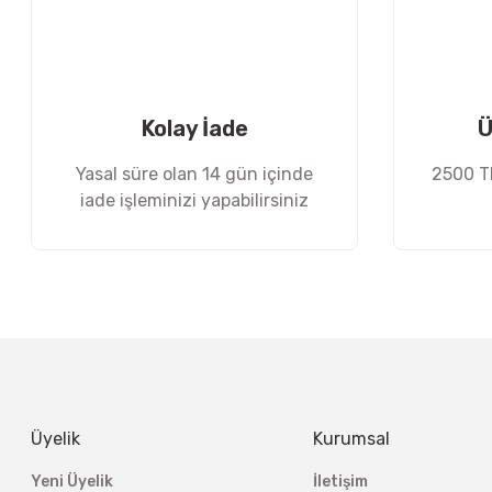
Ürün bilgilerinde hatalar bulunuyor.
Ürün fiyatı diğer sitelerden daha pahalı.
Bu ürüne benzer farklı alternatifler olmalı.
Kolay İade
Ü
Yasal süre olan 14 gün içinde
2500 TL
iade işleminizi yapabilirsiniz
Üyelik
Kurumsal
Yeni Üyelik
İletişim