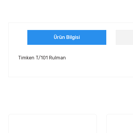
Ürün Bilgisi
Timken T/101 Rulman
Bu ürünün fiyat bilgisi, resim, ürün açıklamalarında ve diğer ko
Görüş ve önerileriniz için teşekkür ederiz.
Ürün resmi kalitesiz, bozuk veya görüntülenemiyor.
Ürün açıklamasında eksik bilgiler bulunuyor.
Ürün bilgilerinde hatalar bulunuyor.