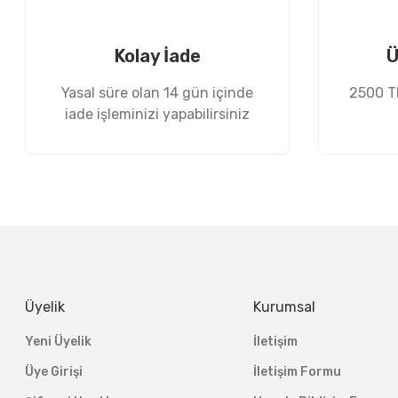
Ürün fiyatı diğer sitelerden daha pahalı.
Bu ürüne benzer farklı alternatifler olmalı.
Kolay İade
Ü
Yasal süre olan 14 gün içinde
2500 TL
iade işleminizi yapabilirsiniz
Üyelik
Kurumsal
Yeni Üyelik
İletişim
Üye Girişi
İletişim Formu