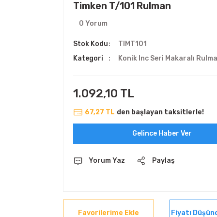
Timken T/101 Rulman
0 Yorum
Stok Kodu
TIMT101
Kategori
Konik Inc Seri Makaralı Rulm
1.092,10 TL
67,27 TL
den başlayan taksitlerle!
Gelince Haber Ver
Yorum Yaz
Paylaş
Fiyatı Düşün