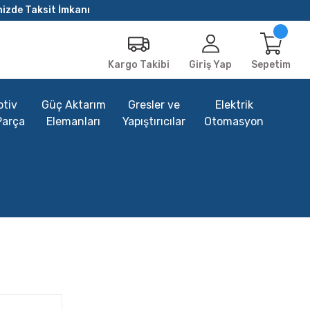
nizde Taksit İmkanı
Giriş Yap
Sepetim
Kargo Takibi
tiv
Güç Aktarım
Gresler ve
Elektrik
Parça
Elemanları
Yapıştırıcılar
Otomasyon