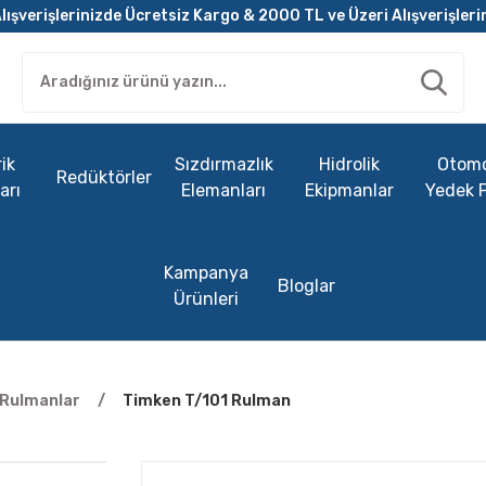
lışverişlerinizde Ücretsiz Kargo & 2000 TL ve Üzeri Alışverişleri
ik
Sızdırmazlık
Hidrolik
Otomo
Redüktörler
arı
Elemanları
Ekipmanlar
Yedek 
Kampanya
Bloglar
Ürünleri
ı Rulmanlar
Timken T/101 Rulman