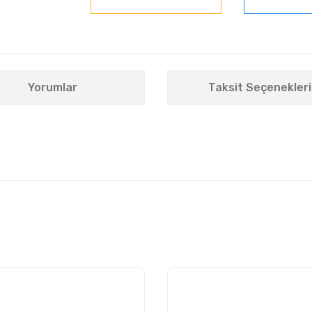
Yorumlar
Taksit Seçenekleri
nularda yetersiz gördüğünüz noktaları öneri formunu kullanarak tarafımıza i
Bu ürüne ilk yorumu siz yapın!
Yorum Yaz