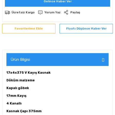
Gelince Haber Ver
 Sıralı Sabit Bilyalı Rulmanlar
mcı Ekipmanlar
Ücretsiz Kargo
Yorum Yaz
Paylaş
senel Bilyalı Rulmanlar
Manifoldlar)
anları
Fiyatı Düşünce Haber Ver
yatür Rulmanlar
anlar ve Yardımcı Elemanlar
lmanları
Sıralı Sabit Bilyalı Rulmanlar
Pompası
k Sıralı Sabit Bilyalı Rulmanlar
 Yedek Parça Ekipmanları
Ürün Bilgisi
ezgah Serisi Rulmanlar
rmazlık Elemanları
17x4x375 V Kayış Kasnak
Döküm malzeme
ynak Makaralı Rulmanlar
Kapalı göbek
erisi Silindirik Makaralı Rulmanlar
17mm Kayış
4 Kanallı
manlar
Kasnak Çapı 375mm