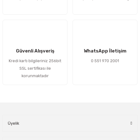
Bu ürüne benzer farklı alternatifler olmalı.
Gönder
Güvenli Alışveriş
WhatsApp İletişim
Kredi kartı bilgileriniz 256bit
0 551 970 2001
SSL sertifikası ile
korunmaktadır
Üyelik