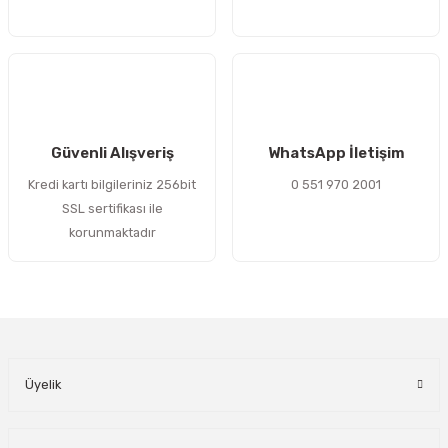
esanayim
Konik Kasnak Burcu 1210-25mm
Gönder
232,33 TL
Güvenli Alışveriş
WhatsApp İletişim
Kredi kartı bilgileriniz 256bit
0 551 970 2001
SSL sertifikası ile
esanayim
korunmaktadır
Konik Kasnak Burcu 1210-19mm
232,33 TL
Üyelik
esanayim