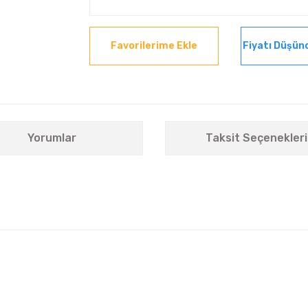
Fiyatı Düşün
Yorumlar
Taksit Seçenekleri
nularda yetersiz gördüğünüz noktaları öneri formunu kullanarak tarafımıza i
Bu ürüne ilk yorumu siz yapın!
Yorum Yaz