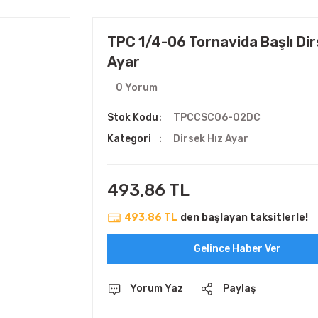
TPC 1/4-06 Tornavida Başlı Dir
Ayar
0 Yorum
Stok Kodu
TPCCSC06-02DC
Kategori
Dirsek Hız Ayar
493,86 TL
493,86 TL
den başlayan taksitlerle!
Gelince Haber Ver
Yorum Yaz
Paylaş