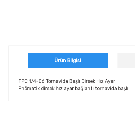
Ürün Bilgisi
TPC 1/4-06 Tornavida Başlı Dirsek Hız Ayar
Pnömatik dirsek hız ayar bağlantı tornavida başlı
Bu ürünün fiyat bilgisi, resim, ürün açıklamalarında ve diğer ko
Görüş ve önerileriniz için teşekkür ederiz.
Ürün resmi kalitesiz, bozuk veya görüntülenemiyor.