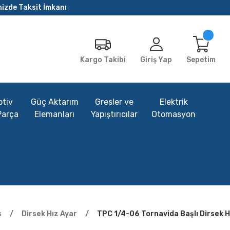
nizde Taksit İmkanı
Giriş Yap
Sepetim
Kargo Takibi
tiv
Güç Aktarım
Gresler ve
Elektrik
Parça
Elemanları
Yapıştırıcılar
Otomasyon
s
Dirsek Hız Ayar
TPC 1/4-06 Tornavida Başlı Dirsek H