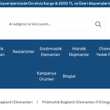
lışverişlerinizde Ücretsiz Kargo & 2000 TL ve Üzeri Alışverişleri
ik
Sızdırmazlık
Hidrolik
Otomo
Redüktörler
arı
Elemanları
Ekipmanlar
Yedek 
Kampanya
Bloglar
Ürünleri
ağlantı Elemanları
Pnömatik Bağlantı Elemanları Fitting