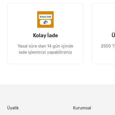
Ürün açıklamasında eksik bilgiler bulunuyor.
Ürün bilgilerinde hatalar bulunuyor.
Ürün fiyatı diğer sitelerden daha pahalı.
Bu ürüne benzer farklı alternatifler olmalı.
Kolay İade
Ü
Yasal süre olan 14 gün içinde
2500 TL
iade işleminizi yapabilirsiniz
Üyelik
Kurumsal