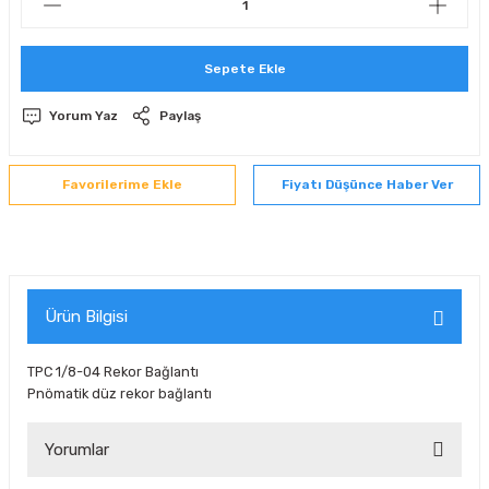
 Sıralı Sabit Bilyalı Rulmanlar
mcı Ekipmanlar
Sepete Ekle
senel Bilyalı Rulmanlar
Manifoldlar)
anları
Yorum Yaz
Paylaş
yatür Rulmanlar
anlar ve Yardımcı Elemanlar
lmanları
Fiyatı Düşünce Haber Ver
Sıralı Sabit Bilyalı Rulmanlar
Pompası
k Sıralı Sabit Bilyalı Rulmanlar
 Yedek Parça Ekipmanları
ezgah Serisi Rulmanlar
rmazlık Elemanları
Ürün Bilgisi
ynak Makaralı Rulmanlar
TPC 1/8-04 Rekor Bağlantı
Pnömatik düz rekor bağlantı
erisi Silindirik Makaralı Rulmanlar
Yorumlar
manlar