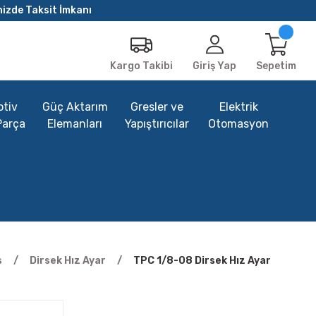
nizde Taksit İmkanı
Giriş Yap
Sepetim
Kargo Takibi
tiv
Güç Aktarım
Gresler ve
Elektrik
Parça
Elemanları
Yapıştırıcılar
Otomasyon
s
Dirsek Hız Ayar
TPC 1/8-08 Dirsek Hız Ayar