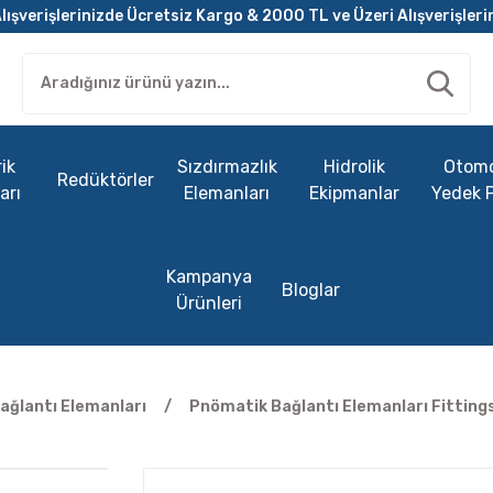
lışverişlerinizde Ücretsiz Kargo & 2000 TL ve Üzeri Alışverişleri
ik
Sızdırmazlık
Hidrolik
Otomo
Redüktörler
arı
Elemanları
Ekipmanlar
Yedek 
Kampanya
Bloglar
Ürünleri
ağlantı Elemanları
Pnömatik Bağlantı Elemanları Fitting