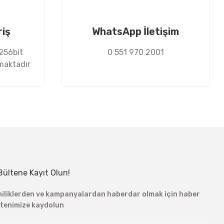
riş
WhatsApp İletişim
 256bit
0 551 970 2001
nmaktadır
Bültene Kayıt Olun!
niliklerden ve kampanyalardan haberdar olmak için haber
ltenimize kaydolun