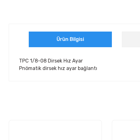
Ürün Bilgisi
TPC 1/8-08 Dirsek Hız Ayar
Pnömatik dirsek hız ayar bağlantı
Bu ürünün fiyat bilgisi, resim, ürün açıklamalarında ve diğer ko
Görüş ve önerileriniz için teşekkür ederiz.
Ürün resmi kalitesiz, bozuk veya görüntülenemiyor.
Ürün açıklamasında eksik bilgiler bulunuyor.
Ürün bilgilerinde hatalar bulunuyor.