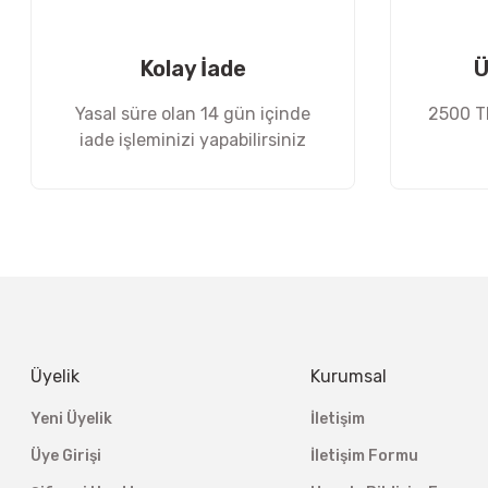
Ürün fiyatı diğer sitelerden daha pahalı.
Bu ürüne benzer farklı alternatifler olmalı.
Kolay İade
Ü
Yasal süre olan 14 gün içinde
2500 TL
iade işleminizi yapabilirsiniz
Üyelik
Kurumsal
Yeni Üyelik
İletişim
Üye Girişi
İletişim Formu