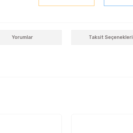
Yorumlar
Taksit Seçenekleri
nularda yetersiz gördüğünüz noktaları öneri formunu kullanarak tarafımıza i
Bu ürüne ilk yorumu siz yapın!
Yorum Yaz