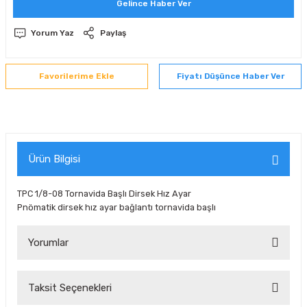
Gelince Haber Ver
 Sıralı Sabit Bilyalı Rulmanlar
mcı Ekipmanlar
Yorum Yaz
Paylaş
senel Bilyalı Rulmanlar
Manifoldlar)
anları
Fiyatı Düşünce Haber Ver
yatür Rulmanlar
anlar ve Yardımcı Elemanlar
lmanları
Sıralı Sabit Bilyalı Rulmanlar
Pompası
k Sıralı Sabit Bilyalı Rulmanlar
 Yedek Parça Ekipmanları
Ürün Bilgisi
ezgah Serisi Rulmanlar
rmazlık Elemanları
TPC 1/8-08 Tornavida Başlı Dirsek Hız Ayar
Pnömatik dirsek hız ayar bağlantı tornavida başlı
ynak Makaralı Rulmanlar
Yorumlar
erisi Silindirik Makaralı Rulmanlar
manlar
Taksit Seçenekleri
Bu ürüne ilk yorumu siz yapın!