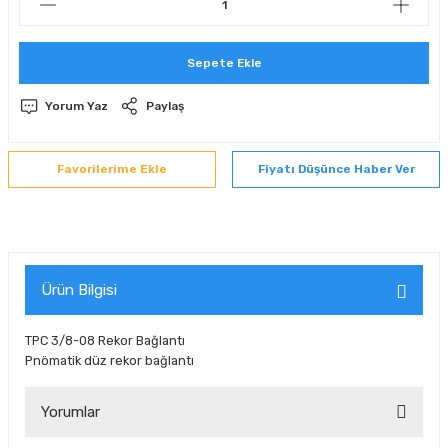
 Sıralı Sabit Bilyalı Rulmanlar
mcı Ekipmanlar
Sepete Ekle
senel Bilyalı Rulmanlar
Manifoldlar)
anları
Yorum Yaz
Paylaş
yatür Rulmanlar
anlar ve Yardımcı Elemanlar
lmanları
Fiyatı Düşünce Haber Ver
Sıralı Sabit Bilyalı Rulmanlar
Pompası
k Sıralı Sabit Bilyalı Rulmanlar
 Yedek Parça Ekipmanları
ezgah Serisi Rulmanlar
rmazlık Elemanları
Ürün Bilgisi
ynak Makaralı Rulmanlar
TPC 3/8-08 Rekor Bağlantı
Pnömatik düz rekor bağlantı
erisi Silindirik Makaralı Rulmanlar
Yorumlar
manlar