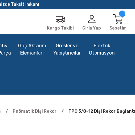
nizde Taksit İmkanı
Giriş Yap
Sepetim
Kargo Takibi
tiv
Güç Aktarım
Gresler ve
Elektrik
Parça
Elemanları
Yapıştırıcılar
Otomasyon
s
Pnömatik Dişi Rekor
TPC 3/8-12 Dişi Rekor Bağlant