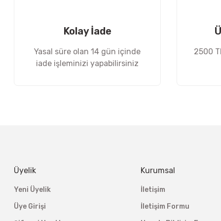
Ürün fiyatı diğer sitelerden daha pahalı.
Bu ürüne benzer farklı alternatifler olmalı.
Kolay İade
Ü
Yasal süre olan 14 gün içinde
2500 TL
iade işleminizi yapabilirsiniz
Üyelik
Kurumsal
Yeni Üyelik
İletişim
Üye Girişi
İletişim Formu