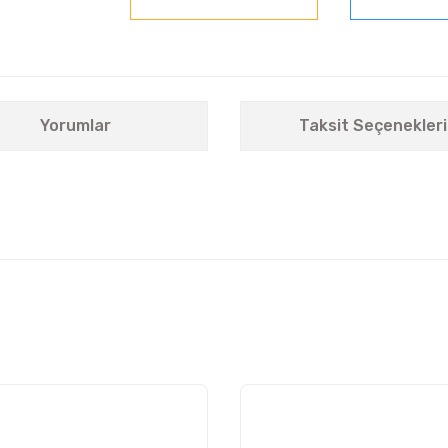
Yorumlar
Taksit Seçenekleri
nularda yetersiz gördüğünüz noktaları öneri formunu kullanarak tarafımıza i
Bu ürüne ilk yorumu siz yapın!
Yorum Yaz