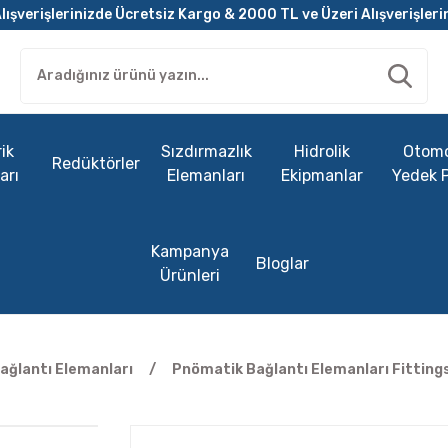
lışverişlerinizde Ücretsiz Kargo & 2000 TL ve Üzeri Alışverişleri
ik
Sızdırmazlık
Hidrolik
Otomo
Redüktörler
arı
Elemanları
Ekipmanlar
Yedek 
Kampanya
Bloglar
Ürünleri
ağlantı Elemanları
Pnömatik Bağlantı Elemanları Fitting