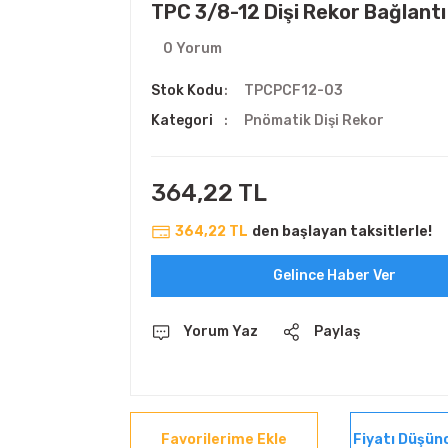
TPC 3/8-12 Dişi Rekor Bağlantı
0 Yorum
Stok Kodu
TPCPCF12-03
Kategori
Pnömatik Dişi Rekor
364,22 TL
364,22 TL
den başlayan taksitlerle!
Gelince Haber Ver
Yorum Yaz
Paylaş
Fiyatı Düşün