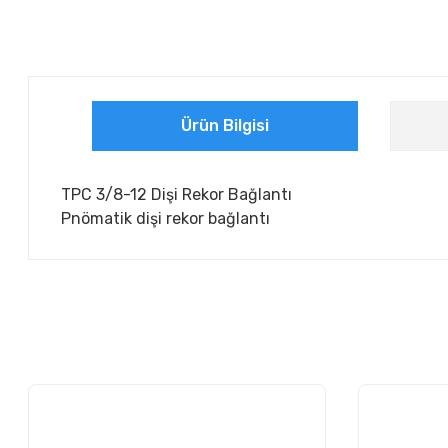
Ürün Bilgisi
TPC 3/8-12 Dişi Rekor Bağlantı
Pnömatik dişi rekor bağlantı
Bu ürünün fiyat bilgisi, resim, ürün açıklamalarında ve diğer ko
Görüş ve önerileriniz için teşekkür ederiz.
Ürün resmi kalitesiz, bozuk veya görüntülenemiyor.
Ürün açıklamasında eksik bilgiler bulunuyor.
Ürün bilgilerinde hatalar bulunuyor.