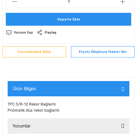
 Sıralı Sabit Bilyalı Rulmanlar
mcı Ekipmanlar
Sepete Ekle
senel Bilyalı Rulmanlar
Manifoldlar)
anları
Yorum Yaz
Paylaş
yatür Rulmanlar
anlar ve Yardımcı Elemanlar
lmanları
Fiyatı Düşünce Haber Ver
Sıralı Sabit Bilyalı Rulmanlar
Pompası
k Sıralı Sabit Bilyalı Rulmanlar
 Yedek Parça Ekipmanları
ezgah Serisi Rulmanlar
rmazlık Elemanları
Ürün Bilgisi
ynak Makaralı Rulmanlar
TPC 3/8-12 Rekor Bağlantı
Pnömatik düz rekor bağlantı
erisi Silindirik Makaralı Rulmanlar
Yorumlar
manlar