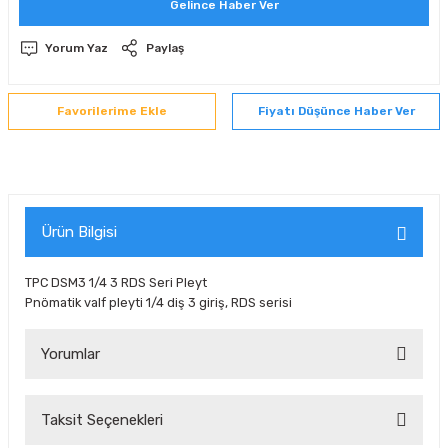
Gelince Haber Ver
 Sıralı Sabit Bilyalı Rulmanlar
mcı Ekipmanlar
Yorum Yaz
Paylaş
senel Bilyalı Rulmanlar
Manifoldlar)
anları
Fiyatı Düşünce Haber Ver
yatür Rulmanlar
anlar ve Yardımcı Elemanlar
lmanları
Sıralı Sabit Bilyalı Rulmanlar
Pompası
k Sıralı Sabit Bilyalı Rulmanlar
 Yedek Parça Ekipmanları
Ürün Bilgisi
ezgah Serisi Rulmanlar
rmazlık Elemanları
TPC DSM3 1/4 3 RDS Seri Pleyt
Pnömatik valf pleyti 1/4 diş 3 giriş, RDS serisi
ynak Makaralı Rulmanlar
Yorumlar
erisi Silindirik Makaralı Rulmanlar
manlar
Taksit Seçenekleri
Bu ürüne ilk yorumu siz yapın!