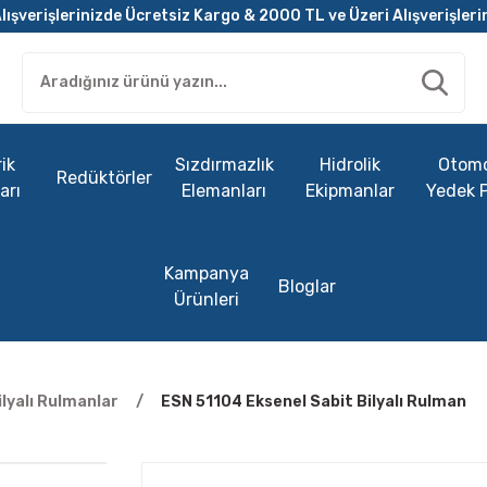
lışverişlerinizde Ücretsiz Kargo & 2000 TL ve Üzeri Alışverişleri
ik
Sızdırmazlık
Hidrolik
Otomo
Redüktörler
arı
Elemanları
Ekipmanlar
Yedek 
Kampanya
Bloglar
Ürünleri
ilyalı Rulmanlar
ESN 51104 Eksenel Sabit Bilyalı Rulman