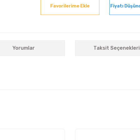
Fiyatı Düşün
Yorumlar
Taksit Seçenekleri
nularda yetersiz gördüğünüz noktaları öneri formunu kullanarak tarafımıza i
Bu ürüne ilk yorumu siz yapın!
Yorum Yaz