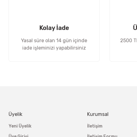
Ürün bilgilerinde hatalar bulunuyor.
Ürün fiyatı diğer sitelerden daha pahalı.
Bu ürüne benzer farklı alternatifler olmalı.
Kolay İade
Ü
Yasal süre olan 14 gün içinde
2500 TL
iade işleminizi yapabilirsiniz
Üyelik
Kurumsal
Yeni Üyelik
İletişim
Üye Girişi
İletişim Formu