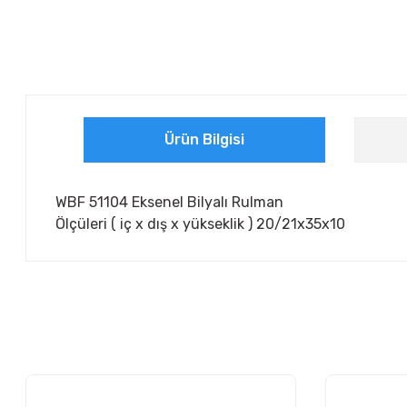
Ürün Bilgisi
WBF 51104 Eksenel Bilyalı Rulman
Ölçüleri ( iç x dış x yükseklik ) 20/21x35x10
Bu ürünün fiyat bilgisi, resim, ürün açıklamalarında ve diğer ko
Görüş ve önerileriniz için teşekkür ederiz.
Ürün resmi kalitesiz, bozuk veya görüntülenemiyor.
Ürün açıklamasında eksik bilgiler bulunuyor.