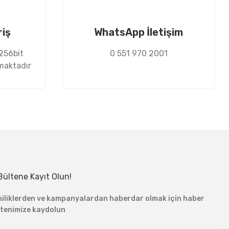
riş
WhatsApp İletişim
 256bit
0 551 970 2001
nmaktadır
Bültene Kayıt Olun!
niliklerden ve kampanyalardan haberdar olmak için haber
ltenimize kaydolun