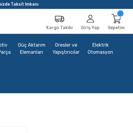
nizde Taksit İmkanı
Giriş Yap
Sepetim
Kargo Takibi
tiv
Güç Aktarım
Gresler ve
Elektrik
Parça
Elemanları
Yapıştırıcılar
Otomasyon