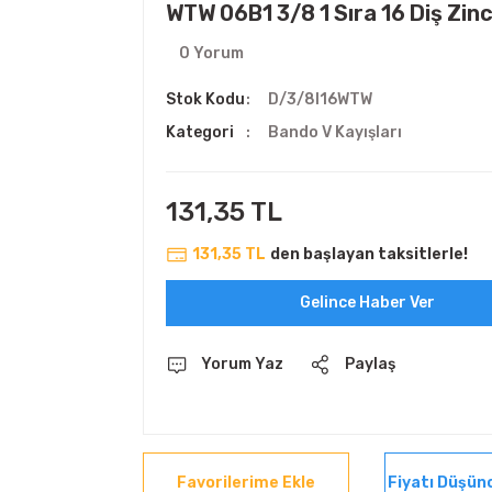
WTW 06B1 3/8 1 Sıra 16 Diş Zinci
0 Yorum
Stok Kodu
D/3/8I16WTW
Kategori
Bando V Kayışları
131,35 TL
131,35 TL
den başlayan taksitlerle!
Gelince Haber Ver
Yorum Yaz
Paylaş
Fiyatı Düşün