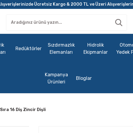
lışverişlerinizde Ücretsiz Kargo & 2000 TL ve Üzeri Alışverişleri
ik
Sızdırmazlık
Hidrolik
Otomo
Redüktörler
arı
Elemanları
Ekipmanlar
Yedek 
Kampanya
Bloglar
Ürünleri
ıra 16 Diş Zincir Dişli