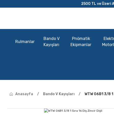
2500 TL ve Üzeri A
Bando V
Pnömatik
Elektr
Rulmanlar
Kayışları
Ekipmanlar
Motorl
Anasayfa
Bando V Kayışları
WTW 06B1 3/8 1 S