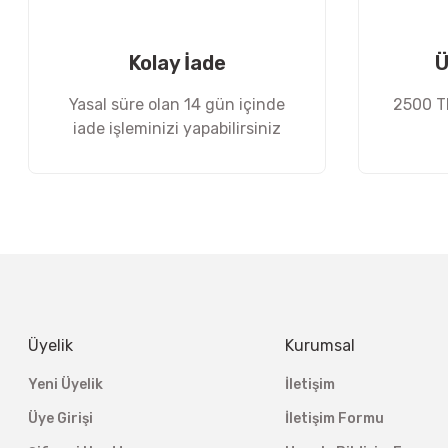
Ürün fiyatı diğer sitelerden daha pahalı.
Bu ürüne benzer farklı alternatifler olmalı.
Kolay İade
Ü
Yasal süre olan 14 gün içinde
2500 TL
iade işleminizi yapabilirsiniz
Üyelik
Kurumsal
Yeni Üyelik
İletişim
Üye Girişi
İletişim Formu