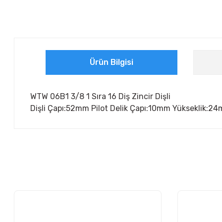
Ürün Bilgisi
WTW 06B1 3/8 1 Sıra 16 Diş Zincir Dişli
Dişli Çapı:52mm Pilot Delik Çapı:10mm Yükseklik:2
Bu ürünün fiyat bilgisi, resim, ürün açıklamalarında ve diğer ko
Görüş ve önerileriniz için teşekkür ederiz.
Ürün resmi kalitesiz, bozuk veya görüntülenemiyor.
Ürün açıklamasında eksik bilgiler bulunuyor.
Ürün bilgilerinde hatalar bulunuyor.