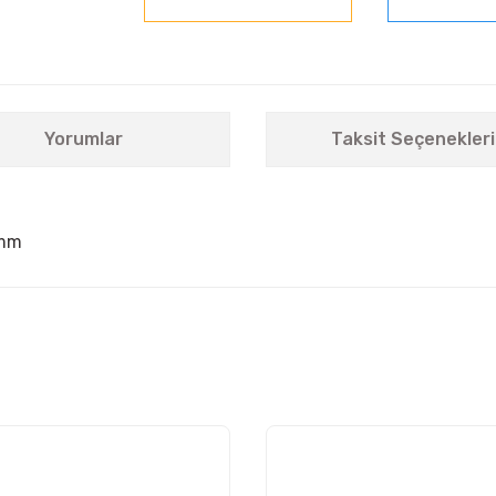
Yorumlar
Taksit Seçenekleri
4mm
nularda yetersiz gördüğünüz noktaları öneri formunu kullanarak tarafımıza i
Bu ürüne ilk yorumu siz yapın!
Yorum Yaz