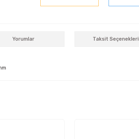
Yorumlar
Taksit Seçenekleri
6mm
nularda yetersiz gördüğünüz noktaları öneri formunu kullanarak tarafımıza i
Bu ürüne ilk yorumu siz yapın!
Yorum Yaz