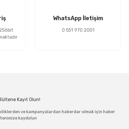
riş
WhatsApp İletişim
 256bit
0 551 970 2001
nmaktadır
Bültene Kayıt Olun!
niliklerden ve kampanyalardan haberdar olmak için haber
ltenimize kaydolun