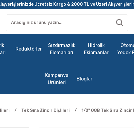
lışverişlerinizde Ücretsiz Kargo & 2000 TL ve Üzeri Alışverişleri
ik
Sızdırmazlık
Hidrolik
Otomo
Redüktörler
arı
Elemanları
Ekipmanlar
Yedek 
Kampanya
Bloglar
Ürünleri
lileri
Tek Sıra Zincir Dişlileri
1/2'' 08B Tek Sıra Zincir D