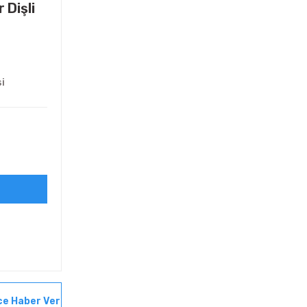
 Dişli
si
ce Haber Ver