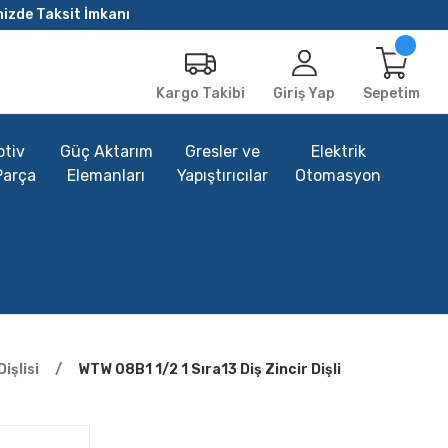
nizde Taksit İmkanı
Giriş Yap
Sepetim
Kargo Takibi
tiv
Güç Aktarım
Gresler ve
Elektrik
Parça
Elemanları
Yapıştırıcılar
Otomasyon
işlisi
WTW 08B1 1/2 1 Sıra13 Diş Zincir Dişli