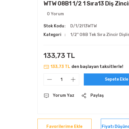
WTW 08B1 1/2 1 Sıra13 Diş Zincir
0 Yorum
Stok Kodu
D/1/2I13WTW
Kategori
1/2'' 08B Tek Sıra Zincir Dişli
133,73 TL
133,73 TL
den başlayan taksitlerle!
Sepete Ekle
Yorum Yaz
Paylaş
Fiyatı Düşün