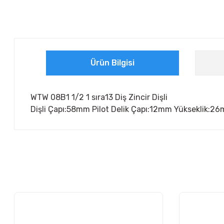
Ürün Bilgisi
WTW 08B1 1/2 1 sıra13 Diş Zincir Dişli
Dişli Çapı:58mm Pilot Delik Çapı:12mm Yükseklik:2
Bu ürünün fiyat bilgisi, resim, ürün açıklamalarında ve diğer ko
Görüş ve önerileriniz için teşekkür ederiz.
Ürün resmi kalitesiz, bozuk veya görüntülenemiyor.
Ürün açıklamasında eksik bilgiler bulunuyor.
Ürün bilgilerinde hatalar bulunuyor.