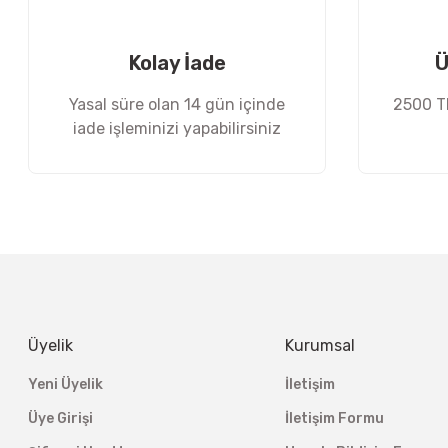
Ürün fiyatı diğer sitelerden daha pahalı.
Bu ürüne benzer farklı alternatifler olmalı.
Kolay İade
Ü
Yasal süre olan 14 gün içinde
2500 TL
iade işleminizi yapabilirsiniz
Üyelik
Kurumsal
Yeni Üyelik
İletişim
Üye Girişi
İletişim Formu