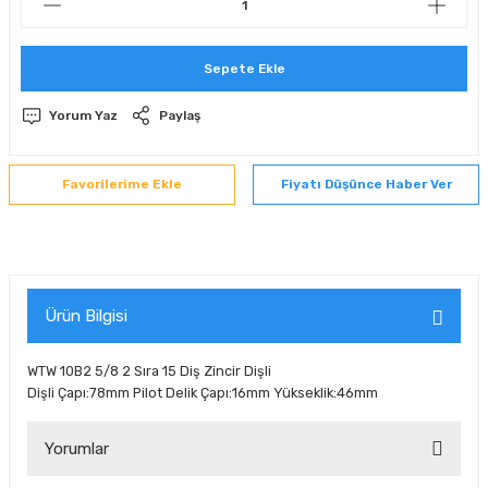
 Sıralı Sabit Bilyalı Rulmanlar
mcı Ekipmanlar
Sepete Ekle
senel Bilyalı Rulmanlar
Manifoldlar)
anları
Yorum Yaz
Paylaş
yatür Rulmanlar
anlar ve Yardımcı Elemanlar
lmanları
Fiyatı Düşünce Haber Ver
Sıralı Sabit Bilyalı Rulmanlar
Pompası
k Sıralı Sabit Bilyalı Rulmanlar
 Yedek Parça Ekipmanları
ezgah Serisi Rulmanlar
rmazlık Elemanları
Ürün Bilgisi
ynak Makaralı Rulmanlar
WTW 10B2 5/8 2 Sıra 15 Diş Zincir Dişli
Dişli Çapı:78mm Pilot Delik Çapı:16mm Yükseklik:46mm
erisi Silindirik Makaralı Rulmanlar
Yorumlar
manlar