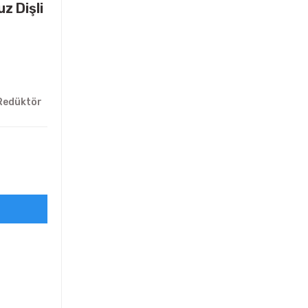
z Dişli
 Redüktör