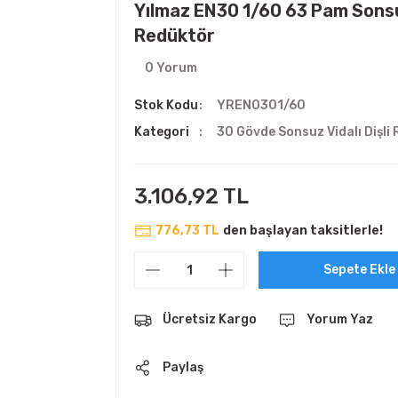
Yılmaz EN30 1/60 63 Pam Sonsu
Redüktör
0 Yorum
Stok Kodu
YREN0301/60
Kategori
30 Gövde Sonsuz Vidalı Dişli
3.106,92 TL
776,73 TL
den başlayan taksitlerle!
Sepete Ekle
Ücretsiz Kargo
Yorum Yaz
Paylaş