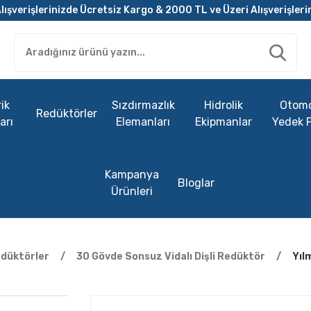
lışverişlerinizde Ücretsiz Kargo & 2000 TL ve Üzeri Alışverişleri
ik
Sızdırmazlık
Hidrolik
Otomo
Redüktörler
arı
Elemanları
Ekipmanlar
Yedek 
Kampanya
Bloglar
Ürünleri
edüktörler
30 Gövde Sonsuz Vidalı Dişli Redüktör
Yıl