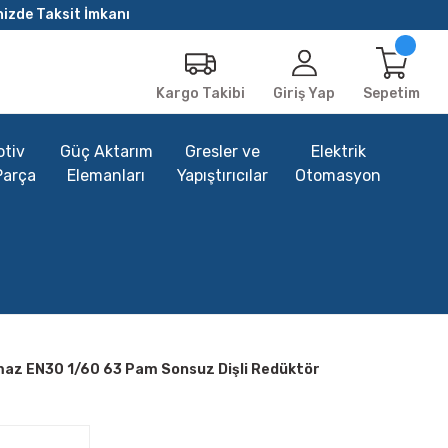
nizde Taksit İmkanı
Giriş Yap
Sepetim
Kargo Takibi
tiv
Güç Aktarım
Gresler ve
Elektrik
Parça
Elemanları
Yapıştırıcılar
Otomasyon
maz EN30 1/60 63 Pam Sonsuz Dişli Redüktör