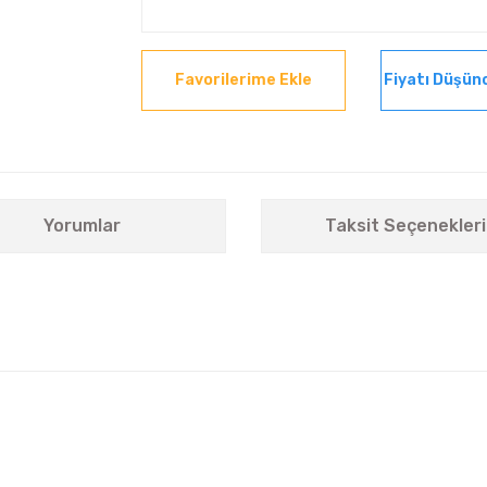
Fiyatı Düşün
Yorumlar
Taksit Seçenekleri
nularda yetersiz gördüğünüz noktaları öneri formunu kullanarak tarafımıza i
Bu ürüne ilk yorumu siz yapın!