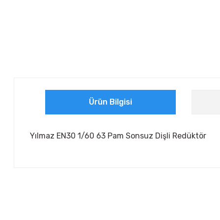
Ürün Bilgisi
Yılmaz EN30 1/60 63 Pam Sonsuz Dişli Redüktör
Bu ürünün fiyat bilgisi, resim, ürün açıklamalarında ve diğer ko
Görüş ve önerileriniz için teşekkür ederiz.
Ürün resmi kalitesiz, bozuk veya görüntülenemiyor.