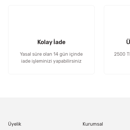
Ürün açıklamasında eksik bilgiler bulunuyor.
Ürün bilgilerinde hatalar bulunuyor.
Ürün fiyatı diğer sitelerden daha pahalı.
Bu ürüne benzer farklı alternatifler olmalı.
Kolay İade
Ü
Yasal süre olan 14 gün içinde
2500 TL
iade işleminizi yapabilirsiniz
Üyelik
Kurumsal