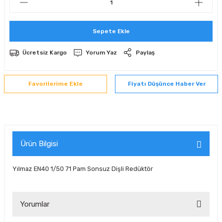
 Sıralı Sabit Bilyalı Rulmanlar
mcı Ekipmanlar
Sepete Ekle
senel Bilyalı Rulmanlar
Manifoldlar)
anları
Ücretsiz Kargo
Yorum Yaz
Paylaş
yatür Rulmanlar
anlar ve Yardımcı Elemanlar
lmanları
Fiyatı Düşünce Haber Ver
Sıralı Sabit Bilyalı Rulmanlar
Pompası
k Sıralı Sabit Bilyalı Rulmanlar
 Yedek Parça Ekipmanları
ezgah Serisi Rulmanlar
rmazlık Elemanları
Ürün Bilgisi
ynak Makaralı Rulmanlar
Yılmaz EN40 1/50 71 Pam Sonsuz Dişli Redüktör
erisi Silindirik Makaralı Rulmanlar
Yorumlar
manlar