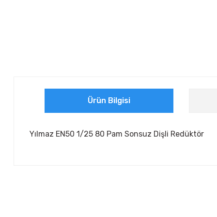
Ürün Bilgisi
Yılmaz EN50 1/25 80 Pam Sonsuz Dişli Redüktör
Bu ürünün fiyat bilgisi, resim, ürün açıklamalarında ve diğer ko
Görüş ve önerileriniz için teşekkür ederiz.
Ürün resmi kalitesiz, bozuk veya görüntülenemiyor.