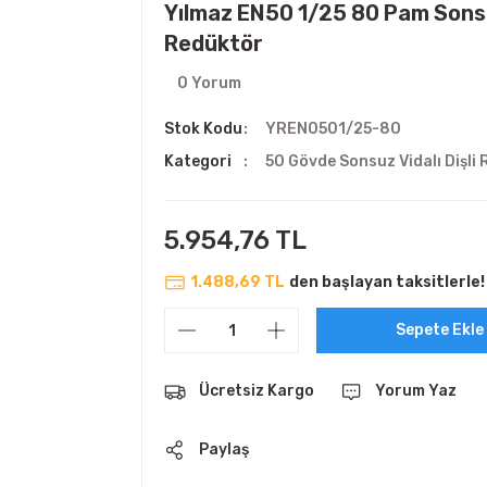
Yılmaz EN50 1/25 80 Pam Sonsu
Redüktör
0 Yorum
Stok Kodu
YREN0501/25-80
Kategori
50 Gövde Sonsuz Vidalı Dişli
5.954,76 TL
1.488,69 TL
den başlayan taksitlerle!
Sepete Ekle
Ücretsiz Kargo
Yorum Yaz
Paylaş