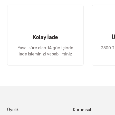
Ürün açıklamasında eksik bilgiler bulunuyor.
Ürün bilgilerinde hatalar bulunuyor.
Ürün fiyatı diğer sitelerden daha pahalı.
Bu ürüne benzer farklı alternatifler olmalı.
Kolay İade
Ü
Yasal süre olan 14 gün içinde
2500 TL
iade işleminizi yapabilirsiniz
Üyelik
Kurumsal