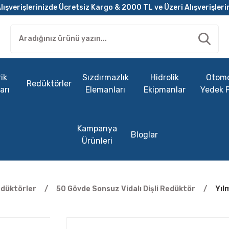
lışverişlerinizde Ücretsiz Kargo & 2000 TL ve Üzeri Alışverişleri
ik
Sızdırmazlık
Hidrolik
Otomo
Redüktörler
arı
Elemanları
Ekipmanlar
Yedek 
Kampanya
Bloglar
Ürünleri
edüktörler
50 Gövde Sonsuz Vidalı Dişli Redüktör
Yıl