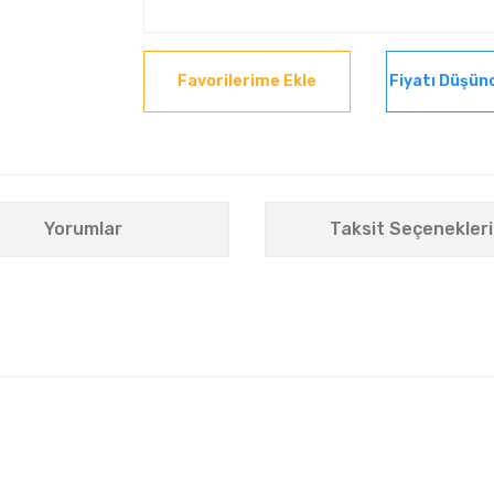
Fiyatı Düşün
Yorumlar
Taksit Seçenekleri
nularda yetersiz gördüğünüz noktaları öneri formunu kullanarak tarafımıza i
Bu ürüne ilk yorumu siz yapın!