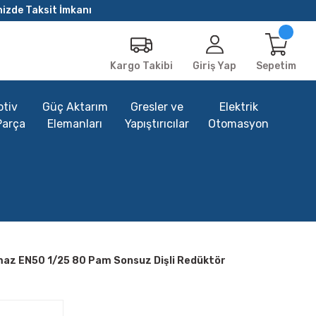
nizde Taksit İmkanı
Giriş Yap
Sepetim
Kargo Takibi
tiv
Güç Aktarım
Gresler ve
Elektrik
Parça
Elemanları
Yapıştırıcılar
Otomasyon
maz EN50 1/25 80 Pam Sonsuz Dişli Redüktör