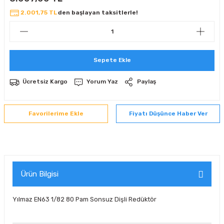
 Sıralı Sabit Bilyalı Rulmanlar
mcı Ekipmanlar
2.001,75 TL
den başlayan taksitlerle!
senel Bilyalı Rulmanlar
Manifoldlar)
anları
Sepete Ekle
yatür Rulmanlar
anlar ve Yardımcı Elemanlar
lmanları
Ücretsiz Kargo
Yorum Yaz
Paylaş
Sıralı Sabit Bilyalı Rulmanlar
Pompası
k Sıralı Sabit Bilyalı Rulmanlar
 Yedek Parça Ekipmanları
Fiyatı Düşünce Haber Ver
ezgah Serisi Rulmanlar
rmazlık Elemanları
ynak Makaralı Rulmanlar
Ürün Bilgisi
erisi Silindirik Makaralı Rulmanlar
Yılmaz EN63 1/82 80 Pam Sonsuz Dişli Redüktör
manlar