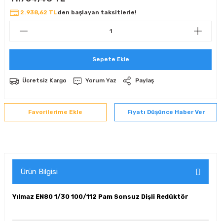
 Sıralı Sabit Bilyalı Rulmanlar
mcı Ekipmanlar
2.938,62 TL
den başlayan taksitlerle!
senel Bilyalı Rulmanlar
Manifoldlar)
anları
Sepete Ekle
yatür Rulmanlar
anlar ve Yardımcı Elemanlar
lmanları
Ücretsiz Kargo
Yorum Yaz
Paylaş
Sıralı Sabit Bilyalı Rulmanlar
Pompası
k Sıralı Sabit Bilyalı Rulmanlar
 Yedek Parça Ekipmanları
Fiyatı Düşünce Haber Ver
ezgah Serisi Rulmanlar
rmazlık Elemanları
ynak Makaralı Rulmanlar
Ürün Bilgisi
erisi Silindirik Makaralı Rulmanlar
Yılmaz EN80 1/30 100/112 Pam Sonsuz Dişli Redüktör
manlar