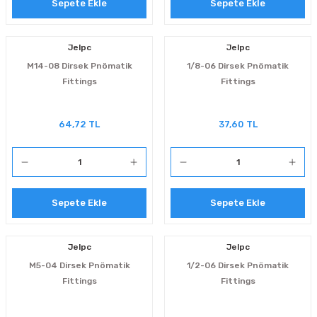
Sepete Ekle
Sepete Ekle
manlar
lar
Jelpc
Jelpc
M14-08 Dirsek Pnömatik
1/8-06 Dirsek Pnömatik
rı
Fittings
Fittings
roz Tipi Rulmanlar
64,72 TL
37,60 TL
Sepete Ekle
Sepete Ekle
Jelpc
Jelpc
M5-04 Dirsek Pnömatik
1/2-06 Dirsek Pnömatik
Fittings
Fittings