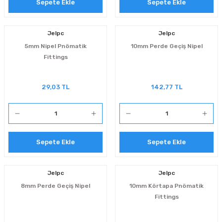
Sepete Ekle
Sepete Ekle
manlar
lar
Jelpc
Jelpc
5mm Nipel Pnömatik
10mm Perde Geçiş Nipel
rı
Fittings
roz Tipi Rulmanlar
29,03 TL
142,77 TL
Sepete Ekle
Sepete Ekle
Jelpc
Jelpc
8mm Perde Geçiş Nipel
10mm Körtapa Pnömatik
Fittings