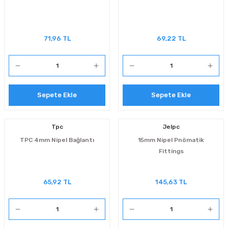
71,96 TL
69,22 TL
Sepete Ekle
Sepete Ekle
Tpc
Jelpc
TPC 4mm Nipel Bağlantı
15mm Nipel Pnömatik
Fittings
65,92 TL
145,63 TL