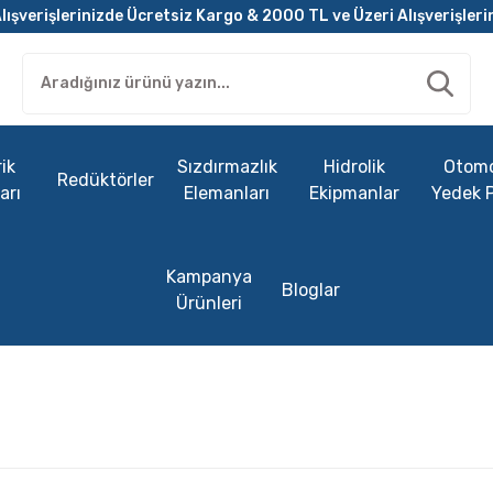
lışverişlerinizde Ücretsiz Kargo & 2000 TL ve Üzeri Alışverişleri
ik
Sızdırmazlık
Hidrolik
Otomo
Redüktörler
arı
Elemanları
Ekipmanlar
Yedek 
Kampanya
Bloglar
Ürünleri