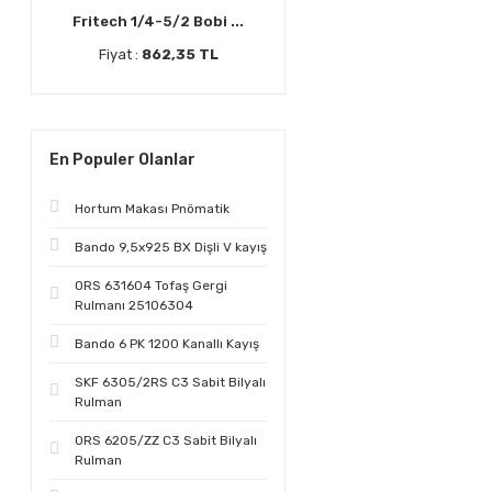
Fritech 1/4-5/2 Bobi ...
Fiyat :
862,35 TL
En Populer Olanlar
Hortum Makası Pnömatik
Bando 9,5x925 BX Dişli V kayış
ORS 631604 Tofaş Gergi
Rulmanı 25106304
Bando 6 PK 1200 Kanallı Kayış
SKF 6305/2RS C3 Sabit Bilyalı
Rulman
ORS 6205/ZZ C3 Sabit Bilyalı
Rulman