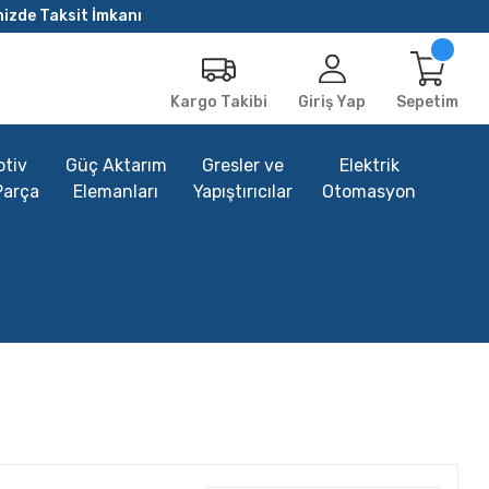
nizde Taksit İmkanı
Giriş Yap
Sepetim
Kargo Takibi
tiv
Güç Aktarım
Gresler ve
Elektrik
Parça
Elemanları
Yapıştırıcılar
Otomasyon