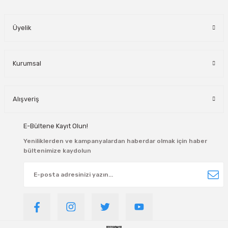
manlar
Üyelik
lar
rı
Kurumsal
roz Tipi Rulmanlar
Alışveriş
E-Bültene Kayıt Olun!
Yeniliklerden ve kampanyalardan haberdar olmak için haber
bültenimize kaydolun