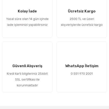
 Sıralı Sabit Bilyalı Rulmanlar
mcı Ekipmanlar
Kolay İade
Ücretsiz Kargo
senel Bilyalı Rulmanlar
Manifoldlar)
anları
Yasal süre olan 14 gün içinde
2500 TL ve üzeri
iade işleminizi yapabilirsiniz
alışverişlerde ücretsiz kargo
yatür Rulmanlar
anlar ve Yardımcı Elemanlar
lmanları
Sıralı Sabit Bilyalı Rulmanlar
Pompası
k Sıralı Sabit Bilyalı Rulmanlar
 Yedek Parça Ekipmanları
ezgah Serisi Rulmanlar
rmazlık Elemanları
Güvenli Alışveriş
WhatsApp İletişim
Kredi kartı bilgileriniz 256bit
0 551 970 2001
ynak Makaralı Rulmanlar
SSL sertifikası ile
korunmaktadır
erisi Silindirik Makaralı Rulmanlar
manlar