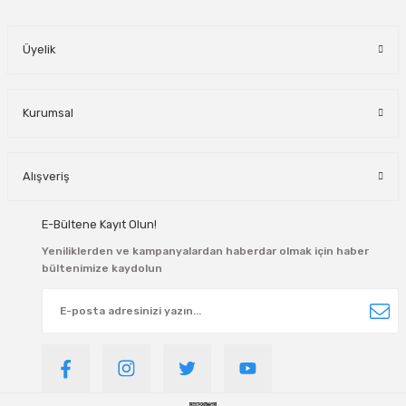
manlar
Üyelik
lar
rı
Kurumsal
roz Tipi Rulmanlar
Alışveriş
E-Bültene Kayıt Olun!
Yeniliklerden ve kampanyalardan haberdar olmak için haber
bültenimize kaydolun