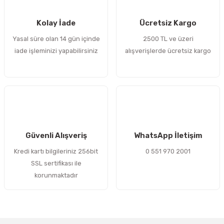
 Sıralı Sabit Bilyalı Rulmanlar
mcı Ekipmanlar
Kolay İade
Ücretsiz Kargo
senel Bilyalı Rulmanlar
Manifoldlar)
anları
Yasal süre olan 14 gün içinde
2500 TL ve üzeri
iade işleminizi yapabilirsiniz
alışverişlerde ücretsiz kargo
yatür Rulmanlar
anlar ve Yardımcı Elemanlar
lmanları
Sıralı Sabit Bilyalı Rulmanlar
Pompası
k Sıralı Sabit Bilyalı Rulmanlar
 Yedek Parça Ekipmanları
ezgah Serisi Rulmanlar
rmazlık Elemanları
Güvenli Alışveriş
WhatsApp İletişim
Kredi kartı bilgileriniz 256bit
0 551 970 2001
ynak Makaralı Rulmanlar
SSL sertifikası ile
korunmaktadır
erisi Silindirik Makaralı Rulmanlar
manlar