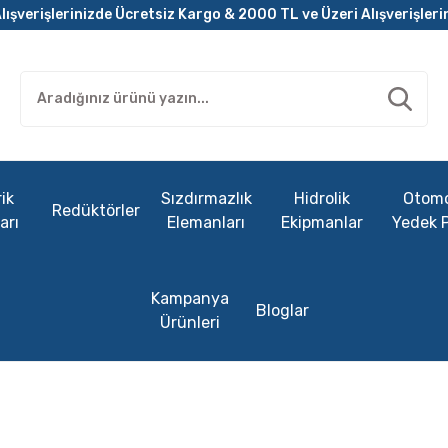
lışverişlerinizde Ücretsiz Kargo & 2000 TL ve Üzeri Alışverişleri
ik
Sızdırmazlık
Hidrolik
Otomo
Redüktörler
arı
Elemanları
Ekipmanlar
Yedek 
Kampanya
Bloglar
Ürünleri