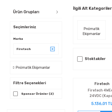
İlgili Alt Kategoriler
Ürün Grupları
Seçimleriniz
Pnömatik
Ekipmanlar
Marka
Firetech
Stoktakiler
Pnömatik Ekipmanlar
Filtre Seçenekleri
Firetech
Firetech 4WE
Sponsor Ürünler (2)
24VDC (Kapa
merkez)
5.136,01 T