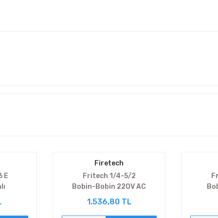
Firetech
6 E
Fritech 1/4-5/2
F
lı
Bobin-Bobin 220V AC
Bo
V5222E4-08
L
1.536,80 TL