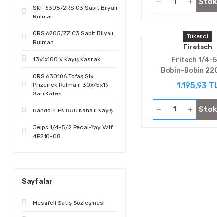
Stok
SKF 6305/2RS C3 Sabit Bilyalı
Rulman
ORS 6205/ZZ C3 Sabit Bilyalı
Tükendi
Rulman
Firetech
13x1x100 V Kayış Kasnak
Fritech 1/4-5
Bobin-Bobin 22
ORS 630106 Tofaş Slx
V5322E4-0
1.195,93 T
Prizdirek Rulmanı 30x75x19
Sarı Kafes
Stok
Bando 4 PK 850 Kanallı Kayış
Jelpc 1/4-5/2 Pedal-Yay Valf
4F210-08
Sayfalar
Mesafeli Satış Sözleşmesi