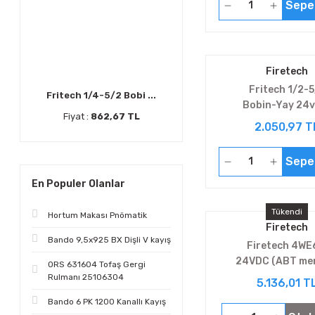
Sepe
Firetech
Fritech 1/2-5
Fritech 1/4-5/2 Bobi ...
Bobin-Yay 24v
Fiyat :
862,67 TL
V5241E4-1
2.050,97 T
Sepe
En Populer Olanlar
Tükendi
Hortum Makası Pnömatik
Firetech
Bando 9,5x925 BX Dişli V kayış
Firetech 4WE
24VDC (ABT me
ORS 631604 Tofaş Gergi
Rulmanı 25106304
5.136,01 T
Bando 6 PK 1200 Kanallı Kayış