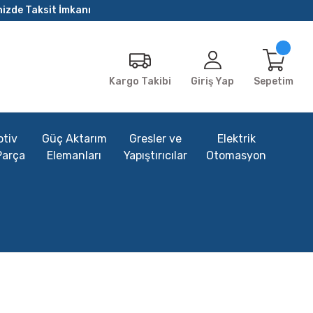
nizde Taksit İmkanı
Giriş Yap
Sepetim
Kargo Takibi
tiv
Güç Aktarım
Gresler ve
Elektrik
Parça
Elemanları
Yapıştırıcılar
Otomasyon