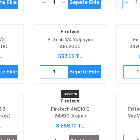
te Ekle
Sepete Ekle
Firetech
/2
Fritech 1/4 Yağlayıcı
Fi
 DC
AEL2000
24VD
5
L
537,02 TL
te Ekle
Sepete Ekle
Tükendi
Firetech
6 J
Firetech 4WE10 E
Frite
rkez)
24VDC (Kapalı
Yay 
merkez)
L
8.558,10 TL