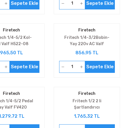
Sepete Ekle
Sepete Ekle
Firetech
Firetech
ech 1/4-5/2 Kol-
Fritech 1/4-3/2Bobin-
l Valf H522-08
Yay 220v AC Valf
V3221E2-08
965,50 TL
856,95 TL
Sepete Ekle
Sepete Ekle
Firetech
Firetech
ech 1/4-5/2 Pedal
Fritech 1/2 2 li
ay Valf FV420
Şartlandırıcı
BEFC4000
1.279,72 TL
1.765,32 TL