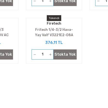
ta Yok
Stokta Yok
Tükendi
Firetech
/3
Fritech 1/4-3/2 Hava-
0V AC
Yay Valf V3221E2-08A
8C
L
376,11 TL
ta Yok
Stokta Yok