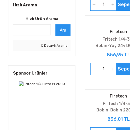
Sepe
Hızlı Arama
Hızlı Ürün Arama
Ara
Firetech
Fritech 1/4-
Bobin-Yay 24v D
Detaylı Arama
V3221E2-0
856,95 TL
Sepe
Sponsor Ürünler
Firetech
Fritech 1/4-5
Bobin-Bobin 22
V5222E4-0
836,01 TL