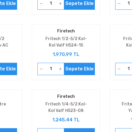
te Ekle
Sepete Ekle
Firetech
/2
Fritech 1/2-5/2 Kol-
Frit
v AC
Kol Valf H524-15
Ko
8
1.970,99 TL
te Ekle
Sepete Ekle
Firetech
tre
Fritech 1/4-5/2 Kol-
Frit
Kol Valf H523-08
Y
1.245,44 TL