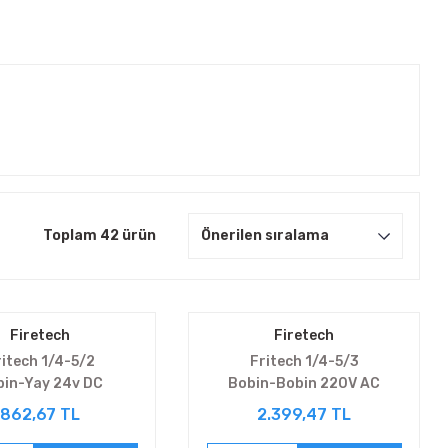
Toplam 42 ürün
Firetech
Firetech
ritech 1/4-5/2
Fritech 1/4-5/3
bin-Yay 24v DC
Bobin-Bobin 220V AC
V5221E4-08
V5322E4-08C
862,67 TL
2.399,47 TL