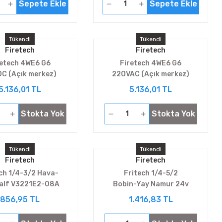
Sepete Ekle
Sepete Ekle
Tükendi
Tükendi
Firetech
Firetech
retech 4WE6 G6
Firetech 4WE6 G6
C (Açık merkez)
220VAC (Açık merkez)
5.136,01 TL
5.136,01 TL
Stokta Yok
Stokta Yok
Tükendi
Tükendi
Firetech
Firetech
ch 1/4-3/2 Hava-
Fritech 1/4-5/2
Valf V3221E2-08A
Bobin-Yay Namur 24v
DC V5231E2-08M
856,95 TL
1.416,83 TL