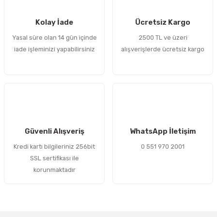
 Sıralı Sabit Bilyalı Rulmanlar
mcı Ekipmanlar
Kolay İade
Ücretsiz Kargo
senel Bilyalı Rulmanlar
Manifoldlar)
anları
Yasal süre olan 14 gün içinde
2500 TL ve üzeri
iade işleminizi yapabilirsiniz
alışverişlerde ücretsiz kargo
yatür Rulmanlar
anlar ve Yardımcı Elemanlar
lmanları
Sıralı Sabit Bilyalı Rulmanlar
Pompası
k Sıralı Sabit Bilyalı Rulmanlar
 Yedek Parça Ekipmanları
ezgah Serisi Rulmanlar
rmazlık Elemanları
Güvenli Alışveriş
WhatsApp İletişim
Kredi kartı bilgileriniz 256bit
0 551 970 2001
ynak Makaralı Rulmanlar
SSL sertifikası ile
korunmaktadır
erisi Silindirik Makaralı Rulmanlar
manlar