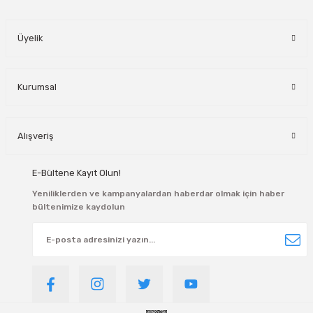
manlar
Üyelik
lar
rı
Kurumsal
roz Tipi Rulmanlar
Alışveriş
E-Bültene Kayıt Olun!
Yeniliklerden ve kampanyalardan haberdar olmak için haber
bültenimize kaydolun