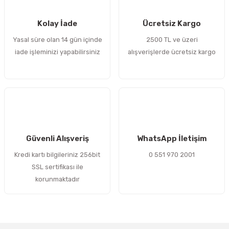
 Sıralı Sabit Bilyalı Rulmanlar
mcı Ekipmanlar
Kolay İade
Ücretsiz Kargo
senel Bilyalı Rulmanlar
Manifoldlar)
anları
Yasal süre olan 14 gün içinde
2500 TL ve üzeri
iade işleminizi yapabilirsiniz
alışverişlerde ücretsiz kargo
yatür Rulmanlar
anlar ve Yardımcı Elemanlar
lmanları
Sıralı Sabit Bilyalı Rulmanlar
Pompası
k Sıralı Sabit Bilyalı Rulmanlar
 Yedek Parça Ekipmanları
ezgah Serisi Rulmanlar
rmazlık Elemanları
Güvenli Alışveriş
WhatsApp İletişim
Kredi kartı bilgileriniz 256bit
0 551 970 2001
ynak Makaralı Rulmanlar
SSL sertifikası ile
korunmaktadır
erisi Silindirik Makaralı Rulmanlar
manlar