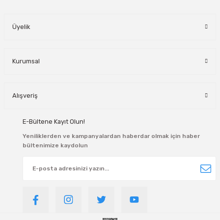
manlar
Üyelik
lar
rı
Kurumsal
roz Tipi Rulmanlar
Alışveriş
E-Bültene Kayıt Olun!
Yeniliklerden ve kampanyalardan haberdar olmak için haber
bültenimize kaydolun