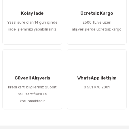
 Sıralı Sabit Bilyalı Rulmanlar
mcı Ekipmanlar
Kolay İade
Ücretsiz Kargo
senel Bilyalı Rulmanlar
Manifoldlar)
anları
Yasal süre olan 14 gün içinde
2500 TL ve üzeri
iade işleminizi yapabilirsiniz
alışverişlerde ücretsiz kargo
yatür Rulmanlar
anlar ve Yardımcı Elemanlar
lmanları
Sıralı Sabit Bilyalı Rulmanlar
Pompası
k Sıralı Sabit Bilyalı Rulmanlar
 Yedek Parça Ekipmanları
ezgah Serisi Rulmanlar
rmazlık Elemanları
Güvenli Alışveriş
WhatsApp İletişim
Kredi kartı bilgileriniz 256bit
0 551 970 2001
ynak Makaralı Rulmanlar
SSL sertifikası ile
korunmaktadır
erisi Silindirik Makaralı Rulmanlar
manlar