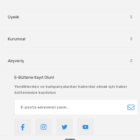
manlar
Üyelik
lar
rı
Kurumsal
roz Tipi Rulmanlar
Alışveriş
E-Bültene Kayıt Olun!
Yeniliklerden ve kampanyalardan haberdar olmak için haber
bültenimize kaydolun