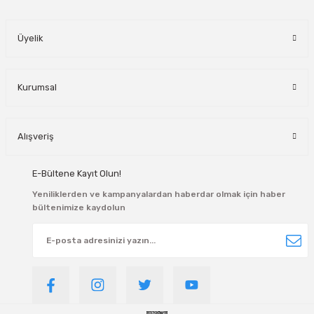
manlar
Üyelik
lar
rı
Kurumsal
roz Tipi Rulmanlar
Alışveriş
E-Bültene Kayıt Olun!
Yeniliklerden ve kampanyalardan haberdar olmak için haber
bültenimize kaydolun