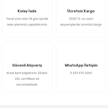
 Sıralı Sabit Bilyalı Rulmanlar
mcı Ekipmanlar
Kolay İade
Ücretsiz Kargo
senel Bilyalı Rulmanlar
Manifoldlar)
anları
Yasal süre olan 14 gün içinde
2500 TL ve üzeri
iade işleminizi yapabilirsiniz
alışverişlerde ücretsiz kargo
yatür Rulmanlar
anlar ve Yardımcı Elemanlar
lmanları
Sıralı Sabit Bilyalı Rulmanlar
Pompası
k Sıralı Sabit Bilyalı Rulmanlar
 Yedek Parça Ekipmanları
ezgah Serisi Rulmanlar
rmazlık Elemanları
Güvenli Alışveriş
WhatsApp İletişim
Kredi kartı bilgileriniz 256bit
0 551 970 2001
ynak Makaralı Rulmanlar
SSL sertifikası ile
korunmaktadır
erisi Silindirik Makaralı Rulmanlar
manlar