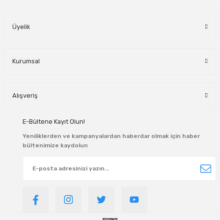
manlar
Üyelik
lar
rı
Kurumsal
roz Tipi Rulmanlar
Alışveriş
E-Bültene Kayıt Olun!
Yeniliklerden ve kampanyalardan haberdar olmak için haber
bültenimize kaydolun