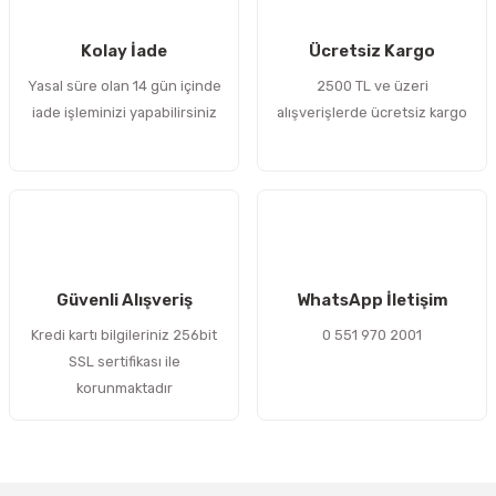
 Sıralı Sabit Bilyalı Rulmanlar
mcı Ekipmanlar
Kolay İade
Ücretsiz Kargo
senel Bilyalı Rulmanlar
Manifoldlar)
anları
Yasal süre olan 14 gün içinde
2500 TL ve üzeri
iade işleminizi yapabilirsiniz
alışverişlerde ücretsiz kargo
yatür Rulmanlar
anlar ve Yardımcı Elemanlar
lmanları
Sıralı Sabit Bilyalı Rulmanlar
Pompası
k Sıralı Sabit Bilyalı Rulmanlar
 Yedek Parça Ekipmanları
ezgah Serisi Rulmanlar
rmazlık Elemanları
Güvenli Alışveriş
WhatsApp İletişim
Kredi kartı bilgileriniz 256bit
0 551 970 2001
ynak Makaralı Rulmanlar
SSL sertifikası ile
korunmaktadır
erisi Silindirik Makaralı Rulmanlar
manlar