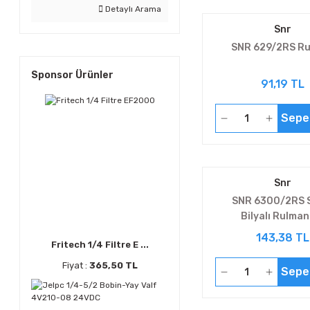
Detaylı Arama
Snr
SNR 629/2RS R
Sponsor Ürünler
91,19 TL
Sepe
Snr
SNR 6300/2RS 
Bilyalı Rulman
143,38 TL
Fritech 1/4 Filtre E ...
Fiyat :
365,50 TL
Sepe