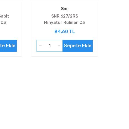
Snr
abit
SNR 627/2RS
 C3
Minyatür Rulman C3
84,60 TL
te Ekle
Sepete Ekle