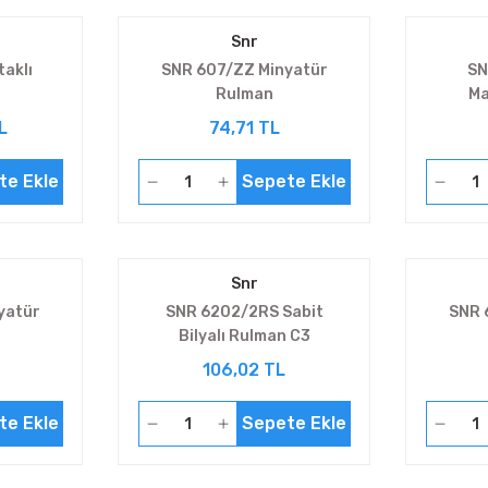
Snr
aklı
SNR 607/ZZ Minyatür
SN
Rulman
Ma
L
74,71 TL
te Ekle
Sepete Ekle
Snr
yatür
SNR 6202/2RS Sabit
SNR 
Bilyalı Rulman C3
106,02 TL
te Ekle
Sepete Ekle