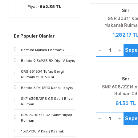
Fiyat :
862,35 TL
Snr
SNR 30311 Ko
Makaralı Rulma
1.282,17 T
En Populer Olanlar
Sepe
Hortum Makası Pnömatik
Bando 9,5x925 BX Dişli V kayış
ORS 631604 Tofaş Gergi
Rulmanı 25106304
Snr
SNR 608/ZZ Min
Bando 6 PK 1200 Kanallı Kayış
Rulman C3
SKF 6305/2RS C3 Sabit Bilyalı
81,30 TL
Rulman
ORS 6205/ZZ C3 Sabit Bilyalı
Sepe
Rulman
13x1x100 V Kayış Kasnak