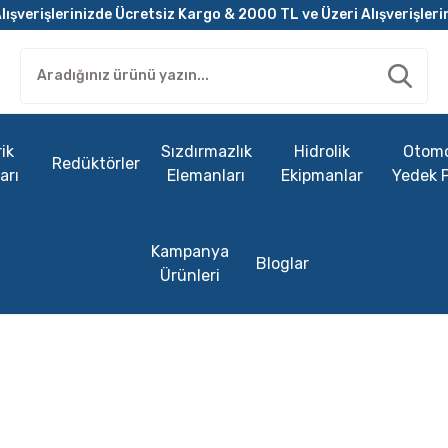
lışverişlerinizde Ücretsiz Kargo & 2000 TL ve Üzeri Alışverişleri
ik
Sızdırmazlık
Hidrolik
Otomo
Redüktörler
arı
Elemanları
Ekipmanlar
Yedek 
Kampanya
Bloglar
Ürünleri