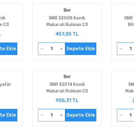
Snr
nik
SNR 32008 Konik
SNR 
n C3
Makaralı Rulman C3
Bi
L
457,05 TL
te Ekle
Sepete Ekle
Snr
yatür
SNR 32014 Konik
SN
Makaralı Rulman C3
Mak
955,31 TL
te Ekle
Sepete Ekle