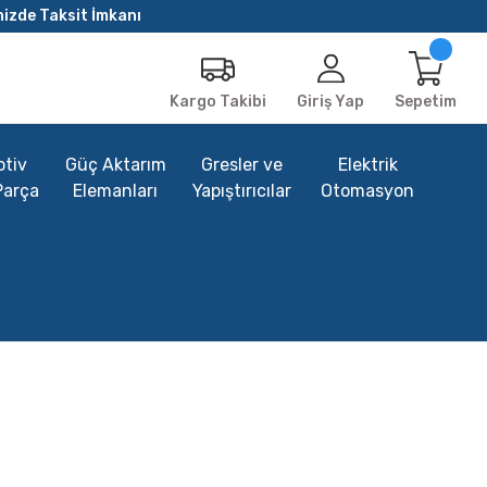
nizde Taksit İmkanı
Giriş Yap
Sepetim
Kargo Takibi
tiv
Güç Aktarım
Gresler ve
Elektrik
Parça
Elemanları
Yapıştırıcılar
Otomasyon