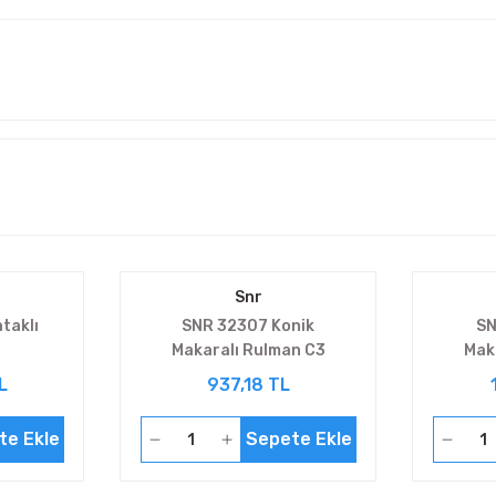
Snr
taklı
SNR 32307 Konik
SN
Makaralı Rulman C3
Mak
L
937,18 TL
te Ekle
Sepete Ekle