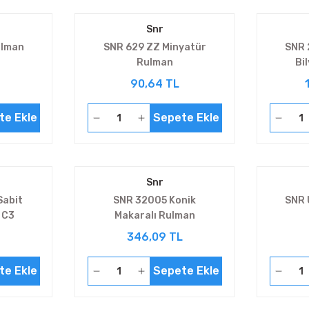
Snr
ulman
SNR 629 ZZ Minyatür
SNR 
Rulman
Bi
90,64 TL
te Ekle
Sepete Ekle
Snr
Sabit
SNR 32005 Konik
SNR 
 C3
Makaralı Rulman
346,09 TL
te Ekle
Sepete Ekle