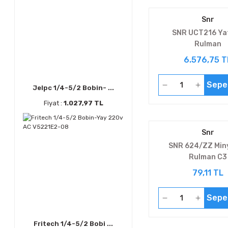
Snr
SNR UCT216 Yat
Rulman
6.576,75 T
Sepe
Jelpc 1/4-5/2 Bobin- ...
Fiyat :
1.027,97 TL
Snr
SNR 624/ZZ Min
Rulman C3
79,11 TL
Sepe
Fritech 1/4-5/2 Bobi ...