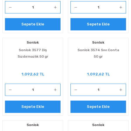
manlar
lar
Sepete Ekle
Sepete Ekle
rı
Sonlok
Sonlok
roz Tipi Rulmanlar
Sonlok 3577 Diş
Sonlok 3574 Sıvı Conta
Sızdırmazlık 50 gr
50 gr
1.092,62 TL
1.092,62 TL
Sepete Ekle
Sepete Ekle
Sonlok
Sonlok