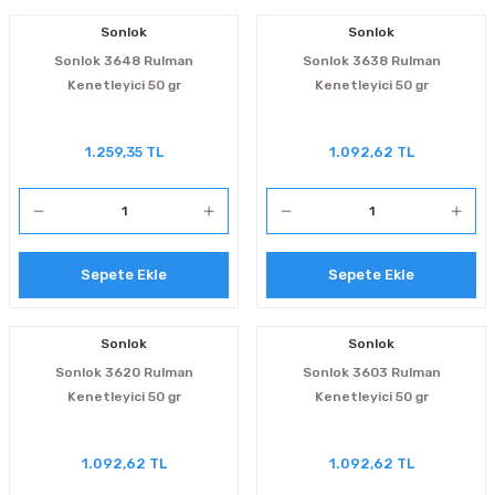
 Sıralı Sabit Bilyalı Rulmanlar
mcı Ekipmanlar
Sonlok
Sonlok
Sonlok 3648 Rulman
Sonlok 3638 Rulman
senel Bilyalı Rulmanlar
Manifoldlar)
anları
Kenetleyici 50 gr
Kenetleyici 50 gr
yatür Rulmanlar
anlar ve Yardımcı Elemanlar
lmanları
1.259,35 TL
1.092,62 TL
Sıralı Sabit Bilyalı Rulmanlar
Pompası
k Sıralı Sabit Bilyalı Rulmanlar
 Yedek Parça Ekipmanları
Sepete Ekle
Sepete Ekle
ezgah Serisi Rulmanlar
rmazlık Elemanları
Sonlok
Sonlok
ynak Makaralı Rulmanlar
Sonlok 3620 Rulman
Sonlok 3603 Rulman
Kenetleyici 50 gr
Kenetleyici 50 gr
erisi Silindirik Makaralı Rulmanlar
manlar
1.092,62 TL
1.092,62 TL